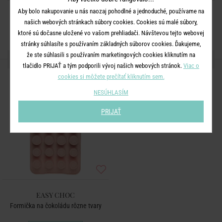
Aby bolo nakupovanie u nás naozaj pohodlné a jednoduché, používame na
našich webových stránkach súbory cookies. Cookies sú malé súbory,
ktoré sú dočasne uložené vo vašom prehliadači. Návštevou tejto webovej
stránky súhlasíte s používaním základných súborov cookies. Ďakujeme,
že ste súhlasili s používaním marketingových cookies kliknutím na
ĎALŠIE PRODUKTY ZO SÉRIE
tlačidlo PRIJAŤ a tým podporili vývoj našich webových stránok.
Viac o
cookies si môžete prečítať kliknutím sem.
NESÚHLASÍM
PRIJAŤ
EASY CHOC
Formička na čokoládu rôzne tvary