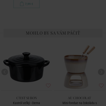
7,99 €
MOHLO BY SA VÁM PÁČIŤ
C'EST SI BON
AU CHOCOLAT
Kastról veľký - čierna
Mini-fondue na čokoládu s