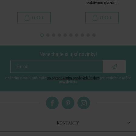
reaktívnou glazúrou
11,99 €
17,99 €
Nenechajte si ujsť novinky!
vložením e-mailu súhlasíte
so spracovaním osobných údajov
pre zasielanie nášho
newsletteru
KONTAKTY