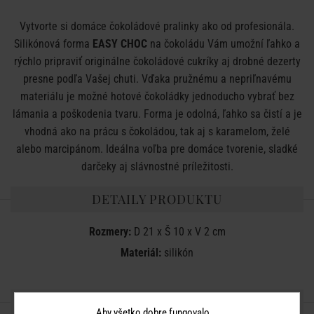
Vytvorte si domáce čokoládové pralinky ako od profesionála.
Silikónová forma
EASY CHOC
na čokoládu Vám umožní ľahko a
rýchlo pripraviť originálne čokoládové cukríky aj drobné dezerty
presne podľa Vašej chuti. Vďaka pružnému a nepriľnavému
materiálu je možné hotové čokoládky jednoducho vybrať bez
lámania a poškodenia tvaru. Forma je odolná, ľahko sa čistí a je
vhodná ako na prácu s čokoládou, tak aj s karamelom, želé
alebo marcipánom. Ideálna voľba pre domáce tvorenie, sladké
darčeky aj slávnostné príležitosti.
DETAILY PRODUKTU
Rozmery:
D 21 x Š 10 x V 2 cm
Materiál:
silikón
ZDIEĽAJTE S PRIATEĽMI
Aby všetko dobre fungovalo...