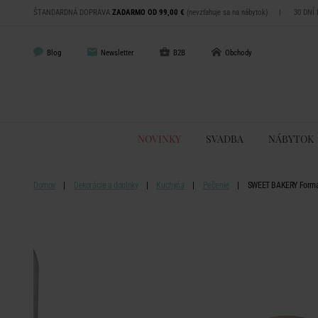
ŠTANDARDNÁ DOPRAVA
ZADARMO OD 99,00 €
(nevzťahuje sa na nábytok)
|
30 DNÍ
Blog
Newsletter
B2B
Obchody
NOVINKY
SVADBA
NÁBYTOK
Domov
Dekorácie a doplnky
Kuchyňa
Pečenie
SWEET BAKERY Forma 