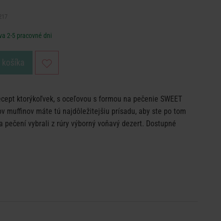
217
va 2-5 pracovné dni
o košíka
ecept ktorýkoľvek, s oceľovou s formou na pečenie SWEET
 muffinov máte tú najdôležitejšiu prísadu, aby ste po tom
 pečení vybrali z rúry výborný voňavý dezert. Dostupné