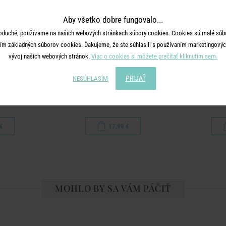
Aby všetko dobre fungovalo...
oduché, používame na našich webových stránkach súbory cookies. Cookies sú malé súbo
ím základných súborov cookies. Ďakujeme, že ste súhlasili s používaním marketingových
vývoj našich webových stránok.
Viac o cookies si môžete prečítať kliknutím sem.
PRIJAŤ
NESÚHLASÍM
ERY
SWEET BAKERY
SW
 27,5 cm
Forma na pečenie na bábovku 22 cm
Forma na peče
€
17,99 €
MOHLO BY SA VÁM PÁČIŤ