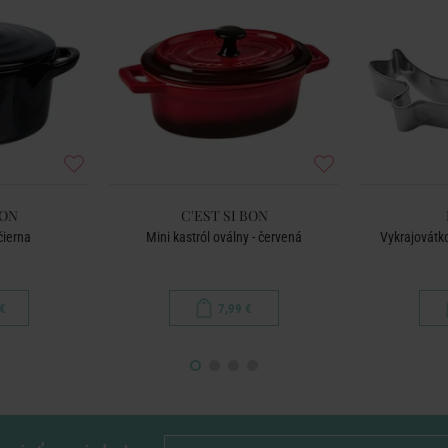
BON
C'EST SI BON
čierna
Mini kastról oválny - červená
Vykrajovátko
€
7,99 €