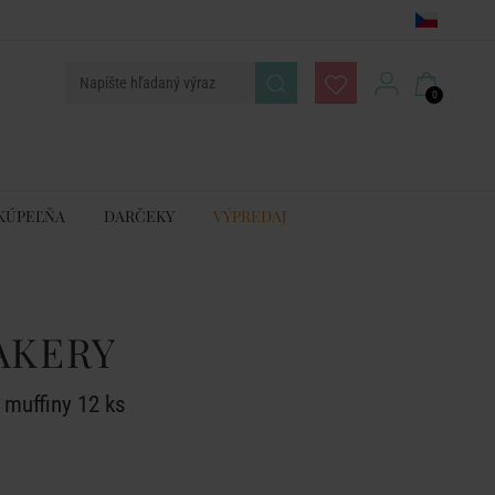
0
KÚPEĽŇA
DARČEKY
VÝPREDAJ
AKERY
 muffiny 12 ks