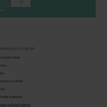
eru
NFORMÁCIE O NÁKUPE
jčastejšie otázky
prava
atba
klamácie a vrátenie
ruka
chodné podmienky
hrana osobných údajov