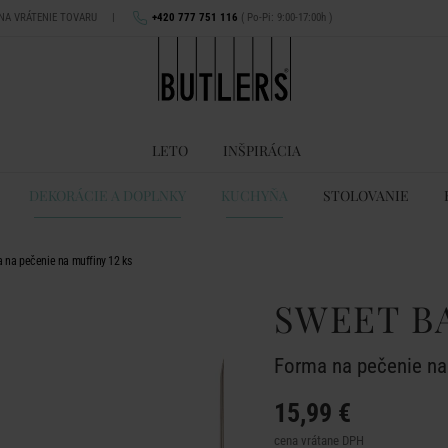
 NA VRÁTENIE TOVARU
|
+420 777 751 116
( Po-Pi: 9:00-17:00h )
LETO
INŠPIRÁCIA
DEKORÁCIE A DOPLNKY
KUCHYŇA
STOLOVANIE
na pečenie na muffiny 12 ks
SWEET B
Forma na pečenie na
15,99 €
cena vrátane DPH