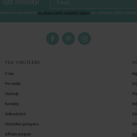
 ujsť novinky!
ožením e-mailu súhlasíte
so spracovaním osobných údajov
pre zasielanie nášho newslett
VIAC O BUTLERS
I
O nás
Na
Pre médiá
Do
Obchody
Pl
Kontakty
Re
Velkoobchod
Zá
Obchodná spolupráca
Ob
Affiliate program
Oc