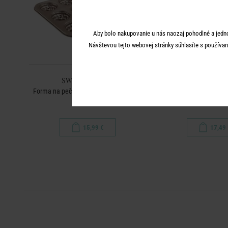
Aby bolo nakupovanie u nás naozaj pohodlné a jedn
Návštevou tejto webovej stránky súhlasíte s používan
SWEET BAKERY
SWEET BAK
Forma na pečenie malá bábovka na 12
Forma na pečenie
ks
15,99 €
17,49 