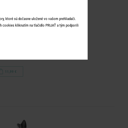
ry, ktoré sú dočasne uložené vo vašom prehliadači.
 cookies kliknutím na tlačidlo PRIJAŤ a tým podporili
EET BAKERY
nie obdĺžniková 29,5 cm
11,99 €