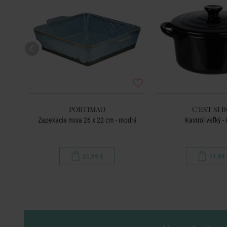
PORTIMAO
C'EST SI 
na
Zapekacia misa 26 x 22 cm - modrá
Kastról veľký - 
21,99 €
11,99 