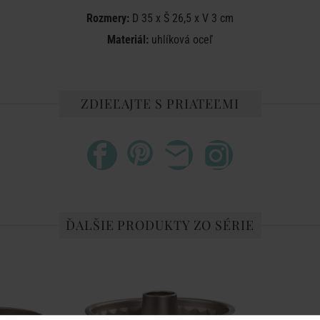
Rozmery:
D 35 x Š 26,5 x V 3 cm
Materiál:
uhlíková oceľ
ZDIEĽAJTE S PRIATEĽMI
ĎALŠIE PRODUKTY ZO SÉRIE