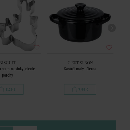
BISCUIT
C'EST SI BON
 na cukrovinky jelenie
Kastról malý - čierna
Min
parohy
3,29 €
7,99 €