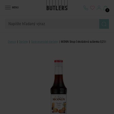
MENU
0
Domov
Darčeky
Gastronomické darčeky
MONIN Sirup čokoládová sušienka 0,25 l