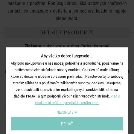
miešanie a použitie. Ponúkajú širokú škálu rôznych chuťových
variácií, čo umožňuje kreativitu a jedinečnosť každého nápoja
alebo jedla.
DETAILY PRODUKTU
Zloženie:
cukor, voda, aróma, farba: karamel
Použitie:
káva, horúca čokoláda, koktaily, dezerty, smoothies,
Aby všetko dobre fungovalo...
pečivo
Aby bolo nakupovanie u nás naozaj pohodlné a jednoduché, používame na
našich webových stránkach súbory cookies. Cookies sú malé súbory,
Neobsahuje žiadne významné alergény. Možno konzumovať až 3
ktoré sú dočasne uložené vo vašom prehliadači. Návštevou tejto webovej
mesiace po otvorení. Skladujte na suchom a chladnom mieste.
stránky súhlasíte s používaním základných súborov cookies. Ďakujeme,
Vegánsky výrobok.
že ste súhlasili s používaním marketingových cookies kliknutím na
tlačidlo PRIJAŤ a tým podporili vývoj našich webových stránok.
Viac o
cookies si môžete prečítať kliknutím sem.
ZDIEĽAJTE S PRIATEĽMI
NESÚHLASÍM
PRIJAŤ