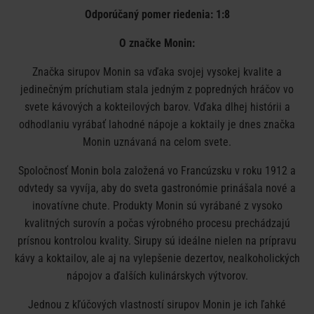
Odporúčaný pomer riedenia: 1:8
O značke Monin:
Značka sirupov Monin sa vďaka svojej vysokej kvalite a
jedinečným príchutiam stala jedným z popredných hráčov vo
svete kávových a kokteilových barov. Vďaka dlhej histórii a
odhodlaniu vyrábať lahodné nápoje a koktaily je dnes značka
Monin uznávaná na celom svete.
Spoločnosť Monin bola založená vo Francúzsku v roku 1912 a
odvtedy sa vyvíja, aby do sveta gastronómie prinášala nové a
inovatívne chute. Produkty Monin sú vyrábané z vysoko
kvalitných surovín a počas výrobného procesu prechádzajú
prísnou kontrolou kvality. Sirupy sú ideálne nielen na prípravu
kávy a koktailov, ale aj na vylepšenie dezertov, nealkoholických
nápojov a ďalších kulinárskych výtvorov.
Jednou z kľúčových vlastností sirupov Monin je ich ľahké