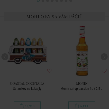
MOHLO BY SA VÁM PÁČIŤ
COASTAL COCKTAILS
MONIN
Set mixov na koktejly
Monin szirup passion fruit 2,5 dl
15,99 €
6,49 €