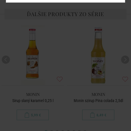
ĎALŠIE PRODUKTY ZO SÉRIE
MONIN
MONIN
Sirup slaný karamel 0,25 l
Monin szirup Pina colada 2,5dl
5,99 €
6,49 €