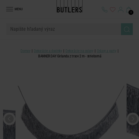
MENU
0
Domov
Dekorácie a doplnky
Dekorácie na oslavy
Oslavy a party
BANNER DAY Girlanda z trsov 2 m - strieborná