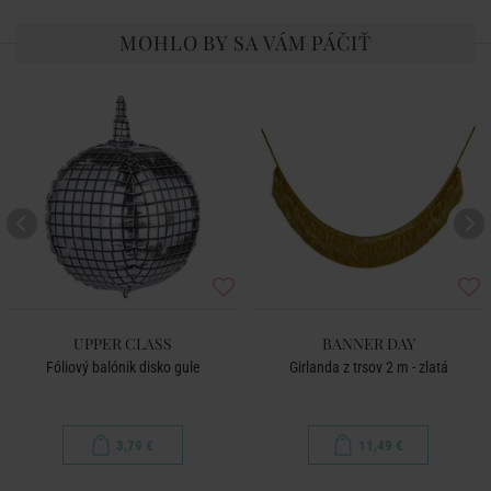
MOHLO BY SA VÁM PÁČIŤ
UPPER CLASS
BANNER DAY
Fóliový balónik disko gule
Girlanda z trsov 2 m - zlatá
3,79 €
11,49 €