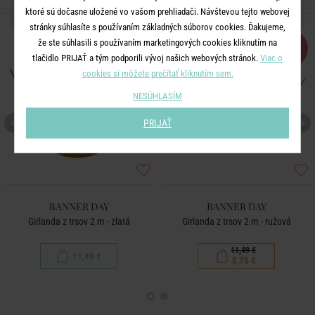
ĎALŠIE PRODUKTY ZO SÉRIE
ktoré sú dočasne uložené vo vašom prehliadači. Návštevou tejto webovej
stránky súhlasíte s používaním základných súborov cookies. Ďakujeme,
že ste súhlasili s používaním marketingových cookies kliknutím na
-50
%
tlačidlo PRIJAŤ a tým podporili vývoj našich webových stránok.
Viac o
cookies si môžete prečítať kliknutím sem.
NESÚHLASÍM
PRIJAŤ
BANNER DAY
BANNER DAY
Girlanda z trsov 2 m - zlatá
Girlanda z trsov 2 m - ružová
11,49 €
11,49 €
5,75 €