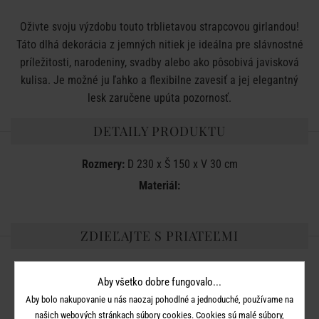
Oživte svoju výzdobu touto trblietavou strapcovou girlandou!
Táto dlhá dekorácia z jemných nitiek je ideálna pre slávnostné
príležitosti, narodeniny, svadby alebo ako pôsobivá javisková
kulisa. Je možné ju ľahko a flexibilne zavesiť a jej elegantný
lesk zaručene upúta pozornosť.
DETAILY PRODUKTU
Rozmery:
D 230 x Š 150 x V 30 cm
Materiál:
ZDIEĽAJTE S PRIATEĽMI
Aby všetko dobre fungovalo...
Aby bolo nakupovanie u nás naozaj pohodlné a jednoduché, používame na
našich webových stránkach súbory cookies. Cookies sú malé súbory,