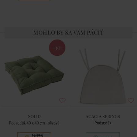
MOHLO BY SA VÁM PÁČIŤ
-30
%
SOLID
ACACIA SPRINGS
Podsedák 40 x 40 cm - olivová
Podsedák
15,99 €