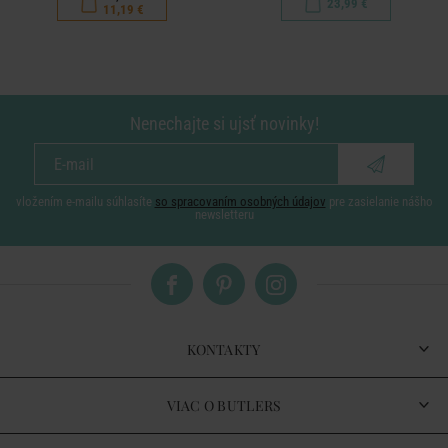
23,99 €
11,19 €
Nenechajte si ujsť novinky!
vložením e-mailu súhlasíte
so spracovaním osobných údajov
pre zasielanie nášho
newsletteru
KONTAKTY
VIAC O BUTLERS