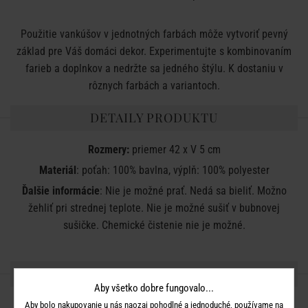
Použitie vankúšov v jednotných farbách môže vytvoriť pevný
základ pre Váš domáci dekor. Experimentujte s kombinovaním
farieb a doplnkov a nedržte sa jedného štýlu. K dostaniu v
rôznych farbách a variantoch.
DETAILY PRODUKTU
Rozmery:
priemer 42 x V 5 cm
Materiál
: poťah: 100% bavlna, výplň: 100% polyester
Ďalšie informácie
: Nie je možné prať. Nedá sa bieliť. Možno
žehliť pri strednej teplote. Nie je možné sušiť v bubnovej
sušičke. Chemické čistenie nie je možné.
ZDIEĽAJTE S PRIATEĽMI
Aby všetko dobre fungovalo...
Aby bolo nakupovanie u nás naozaj pohodlné a jednoduché, používame na