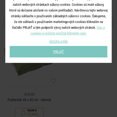
našich webových stránkach súbory cookies. Cookies sú malé súbory,
ktoré sú dočasne uložené vo vašom prehliadači. Návštevou tejto webovej
stránky súhlasíte s používaním základných súborov cookies. Ďakujeme,
ĎALŠIE PRODUKTY ZO SÉRIE
že ste súhlasili s používaním marketingových cookies kliknutím na
tlačidlo PRIJAŤ a tým podporili vývoj našich webových stránok.
Viac o
cookies si môžete prečítať kliknutím sem.
-30
%
NESÚHLASÍM
PRIJAŤ
SOLID
Podsedák 40 x 40 cm - olivová
15,99 €
11,19 €