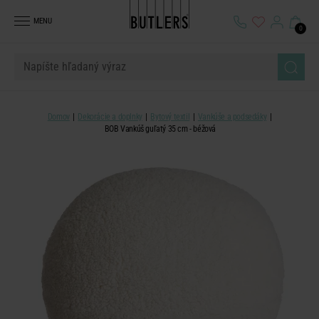
MENU
0
Domov
Dekorácie a doplnky
Bytový textil
Vankúše a podsedáky
BOB Vankúš guľatý 35 cm - béžová