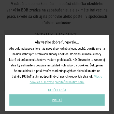
V náručí alebo na kolenách: hebučká obliečka okrúhleho
vankúša BOB zvádza na zababušenie, ale ak máte iné veci na
práci, skvele sa cíti aj na pohovke alebo posteli v spoločnosti
ďalších vankúšov.
DETAILY PRODUKTU
Aby všetko dobre fungovalo...
Rozmery:
priemer 35 cm
Aby bolo nakupovanie u nás naozaj pohodlné a jednoduché, používame na
Materiál:
100% polyester
našich webových stránkach súbory cookies. Cookies sú malé súbory,
ktoré sú dočasne uložené vo vašom prehliadači. Návštevou tejto webovej
Nie je možné prať. Nie je možné bieliť. Nesušiť v sušičke. Nie je
stránky súhlasíte s používaním základných súborov cookies. Ďakujeme,
možné žehliť. Chemické čistenie nie je možné.
že ste súhlasili s používaním marketingových cookies kliknutím na
tlačidlo PRIJAŤ a tým podporili vývoj našich webových stránok.
Viac o
cookies si môžete prečítať kliknutím sem.
ZDIEĽAJTE S PRIATEĽMI
NESÚHLASÍM
PRIJAŤ