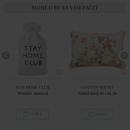
MOHLO BY SA VÁM PÁČIŤ
STAY HOME CLUB
COTTON VELVET
Termofor - krémová
Vankúš kvety 60 x 40 cm
17,99 €
29,99 €