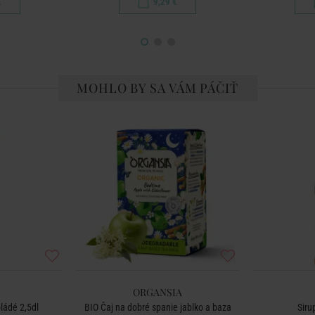
€
9,29 €
MOHLO BY SA VÁM PÁČIŤ
ORGANSIA
ládé 2,5dl
BIO Čaj na dobré spanie jablko a baza
Siru