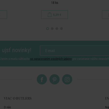
18 ks
€
5,29 €
 ujsť novinky!
ožením e-mailu súhlasíte
so spracovaním osobných údajov
pre zasielanie nášho newslett
VIAC O BUTLERS
I
O nás
Na