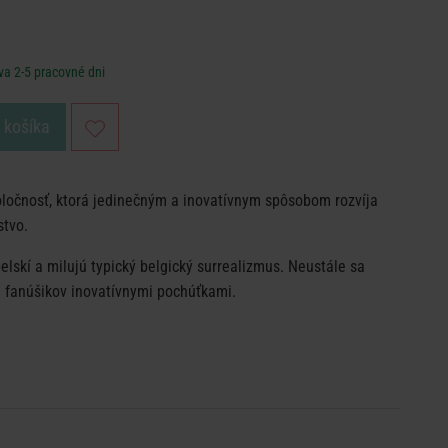
va 2-5 pracovné dni
o košíka
oločnosť, ktorá jedinečným a inovatívnym spôsobom rozvíja
stvo.
belskí a milujú typický belgický surrealizmus. Neustále sa
h fanúšikov inovatívnymi pochúťkami.