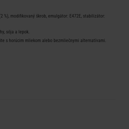
 (2 %), modifikovaný škrob, emulgátor: E472E, stabilizátor:
hy, sója a lepok.
žite s horúcim mliekom alebo bezmliečnymi alternatívami.