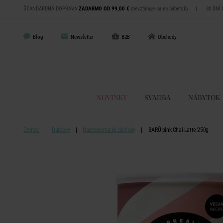
ŠTANDARDNÁ DOPRAVA
ZADARMO OD 99,00 €
(nevzťahuje sa na nábytok)
|
30 DNÍ
Blog
Newsletter
B2B
Obchody
NOVINKY
SVADBA
NÁBYTOK
Domov
Darčeky
Gastronomické darčeky
BARÚ pink Chai Latte 250g