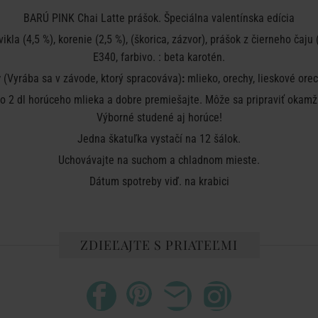
BARÚ PINK Chai Latte prášok. Špeciálna valentínska edícia
ikla (4,5 %), korenie (2,5 %), (škorica, zázvor), prášok z čierneho čaju
E340, farbivo. : beta karotén.
y
(
Vyrába sa v závode, ktorý spracováva)
:
mlieko, orechy, lieskové orec
do 2 dl horúceho mlieka a dobre premiešajte. Môže sa pripraviť okam
Výborné studené aj horúce!
Jedna škatuľka vystačí na 12 šálok.
Uchovávajte na suchom a chladnom mieste.
Dátum spotreby viď. na krabici
ZDIEĽAJTE S PRIATEĽMI