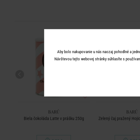
Aby bolo nakupovanie u nás naozaj pohodlné a jedn
Návštevou tejto webovej stránky súhlasíte s používan
BARÚ
BARÚ
50 g
Biela čokoláda Latte v prášku 250g
Zelený čaj pražený Hoji