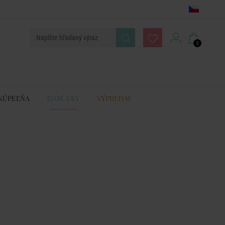
0
KÚPEĽŇA
DARČEKY
VÝPREDAJ