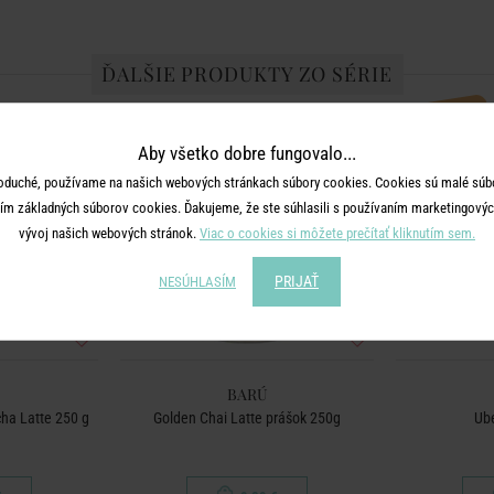
ĎALŠIE PRODUKTY ZO SÉRIE
BESTSELLER
Aby všetko dobre fungovalo...
oduché, používame na našich webových stránkach súbory cookies. Cookies sú malé súbo
ím základných súborov cookies. Ďakujeme, že ste súhlasili s používaním marketingových
vývoj našich webových stránok.
Viac o cookies si môžete prečítať kliknutím sem.
PRIJAŤ
NESÚHLASÍM
BARÚ
cha Latte 250 g
Golden Chai Latte prášok 250g
Ube