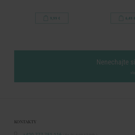
9,99 €
6,49 
Nenechajte si
vl
KONTAKTY
+420 777 751 116