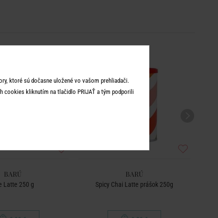
ry, ktoré sú dočasne uložené vo vašom prehliadači.
 cookies kliknutím na tlačidlo PRIJAŤ a tým podporili
BARÚ
BARÚ
 Latte 250 g
Spicy Chai Latte prášok 250g
V