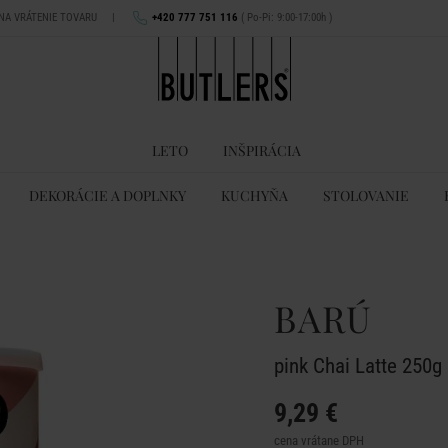
 NA VRÁTENIE TOVARU
|
+420 777 751 116
( Po-Pi: 9:00-17:00h )
LETO
INŠPIRÁCIA
DEKORÁCIE A DOPLNKY
KUCHYŇA
STOLOVANIE
BARÚ
pink Chai Latte 250g
9,29 €
cena vrátane DPH