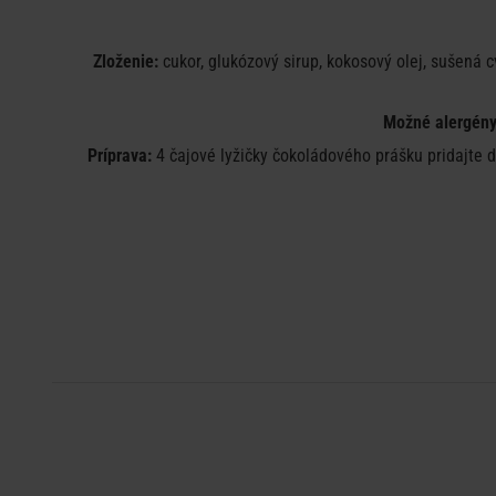
Zloženie:
cukor, glukózový sirup, kokosový olej, sušená cv
Možné alergén
Príprava:
4 čajové lyžičky čokoládového prášku pridajte 