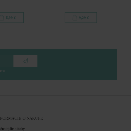
5,99 €
9,29 €
eru
NFORMÁCIE O NÁKUPE
jčastejšie otázky