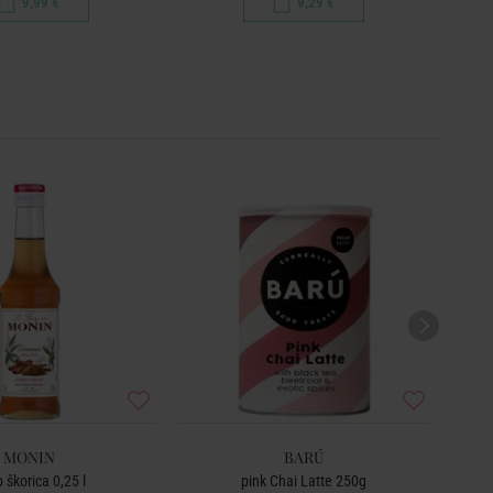
9,99 €
9,29 €
MONIN
BARÚ
p škorica 0,25 l
pink Chai Latte 250g