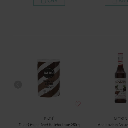
9,29 €
9,99 
BARÚ
MONIN
l
Zelený čaj pražený Hojicha Latte 250 g
Monin szirup Csoko