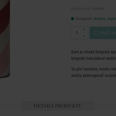
Artiklové číslo: 99994869
Dostupnosť:
skladem, dopra
Vložiť d
Barú je mladá belgická sp
belgické čokoládové dedič
Sú plní fantázie, trochu re
snažia prekvapovať svojic
DETAILY PRODUKTU