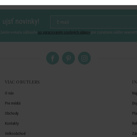
 ujsť novinky!
ožením e-mailu súhlasíte
so spracovaním osobných údajov
pre zasielanie nášho newslett
VIAC O BUTLERS
I
O nás
Na
Pre médiá
Do
Obchody
Pl
Kontakty
Re
Velkoobchod
Zá