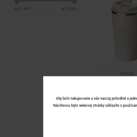
11.99 €
15.99 €
TO GO
Termohrnček na kávu 500
15,99 €
Aby bolo nakupovanie u nás naozaj pohodlné a jedn
Návštevou tejto webovej stránky súhlasíte s používan