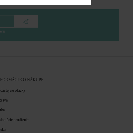
eru
NFORMÁCIE O NÁKUPE
jčastejšie otázky
prava
atba
klamácie a vrátenie
ruka