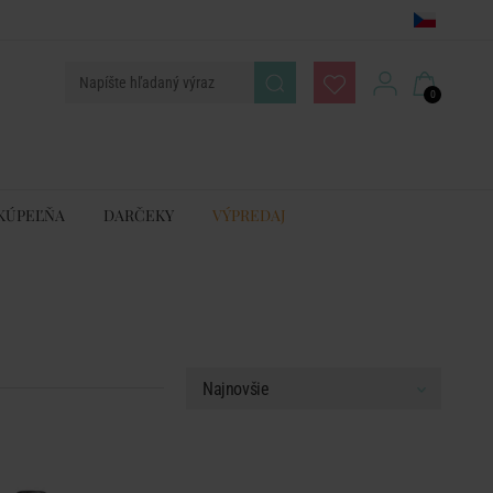
0
KÚPEĽŇA
DARČEKY
VÝPREDAJ