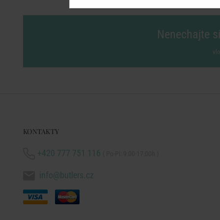
Nenechajte si
vl
KONTAKTY
+420 777 751 116
( Po-Pi: 9:00-17:00h )
info@butlers.cz