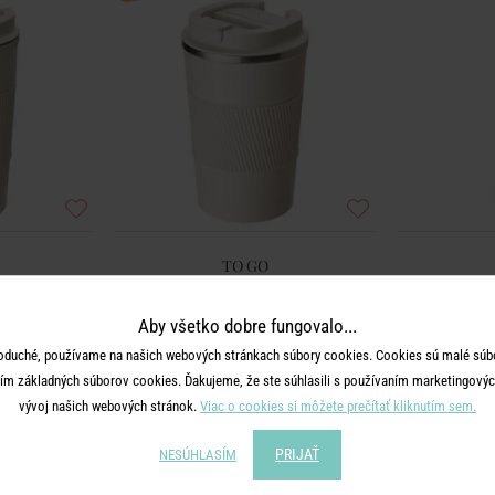
TO GO
 ml - béžová
Termohrnček na kávu 380 ml - béžová
Term
Aby všetko dobre fungovalo...
11,99 €
oduché, používame na našich webových stránkach súbory cookies. Cookies sú malé súbo
ím základných súborov cookies. Ďakujeme, že ste súhlasili s používaním marketingových
vývoj našich webových stránok.
Viac o cookies si môžete prečítať kliknutím sem.
PRIJAŤ
NESÚHLASÍM