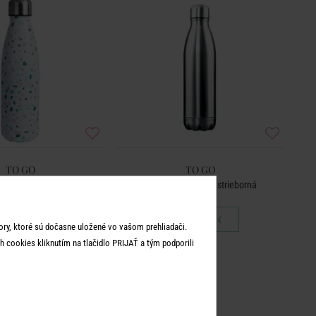
TO GO
TO GO
oska 0,5 l - mix
Termoska 500 ml - strieborná
15,99 €
15,99 €
ry, ktoré sú dočasne uložené vo vašom prehliadači.
 cookies kliknutím na tlačidlo PRIJAŤ a tým podporili