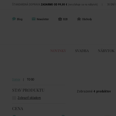
ŠTANDARDNÁ DOPRAVA
ZADARMO OD 99,00 €
(nevzťahuje sa na nábytok)
|
30 DNÍ
Blog
Newsletter
B2B
Obchody
NOVINKY
SVADBA
NÁBYTOK
Domov
TO GO
STAV PRODUKTU
Zobrazené
4 produktov
Zobraziť skladom
CENA