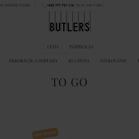
 NA VRÁTENIE TOVARU
|
+420 777 751 116
( Po-Pi: 9:00-17:00h )
LETO
INŠPIRÁCIA
DEKORÁCIE A DOPLNKY
KUCHYŇA
STOLOVANIE
TO GO
BESTSELLER