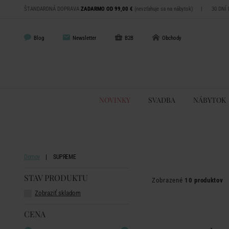
ŠTANDARDNÁ DOPRAVA
ZADARMO OD 99,00 €
(nevzťahuje sa na nábytok)
|
30 DNÍ
Blog
Newsletter
B2B
Obchody
NOVINKY
SVADBA
NÁBYTOK
Domov
SUPREME
STAV PRODUKTU
Zobrazené
10 produktov
Zobraziť skladom
CENA