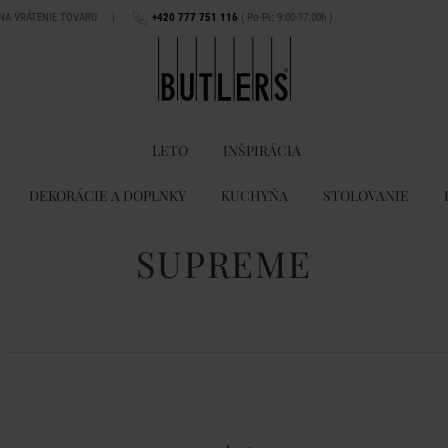
 NA VRÁTENIE TOVARU
|
+420 777 751 116
( Po-Pi: 9:00-17:00h )
LETO
INŠPIRÁCIA
DEKORÁCIE A DOPLNKY
KUCHYŇA
STOLOVANIE
SUPREME