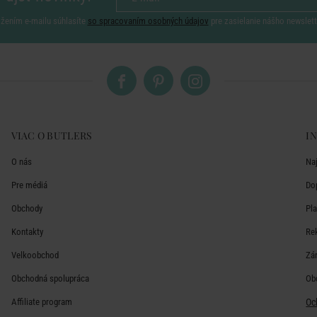
ožením e-mailu súhlasíte
so spracovaním osobných údajov
pre zasielanie nášho newslett
VIAC O BUTLERS
I
O nás
Na
Pre médiá
Do
Obchody
Pl
Kontakty
Re
Velkoobchod
Zá
Obchodná spolupráca
Ob
Affiliate program
Oc