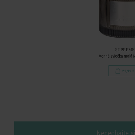
SUPREME
Vonná sviečka malá M
21,99 €
Nenechajte si