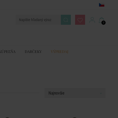
0
KÚPEĽŇA
DARČEKY
VÝPREDAJ