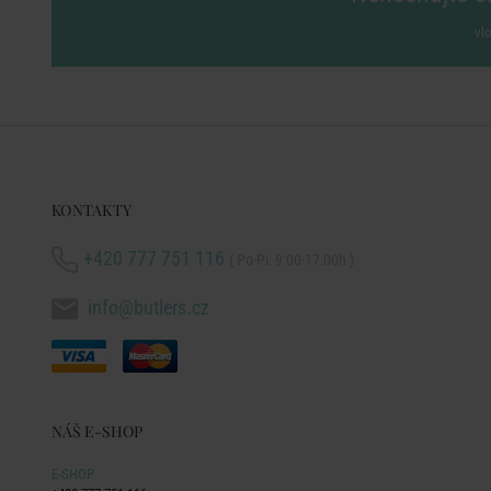
vl
KONTAKTY
+420 777 751 116
( Po-Pi: 9:00-17:00h )
info@butlers.cz
NÁŠ E-SHOP
E-SHOP