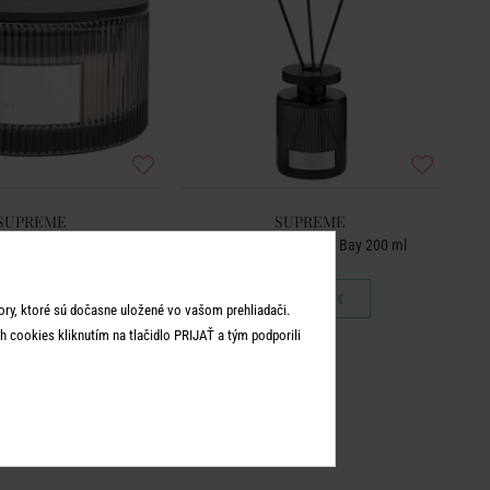
SUPREME
SUPREME
čka veľká Mystic Bay
Vôňa do bytu Mystic Bay 200 ml
31,99 €
31,99 €
ry, ktoré sú dočasne uložené vo vašom prehliadači.
 cookies kliknutím na tlačidlo PRIJAŤ a tým podporili