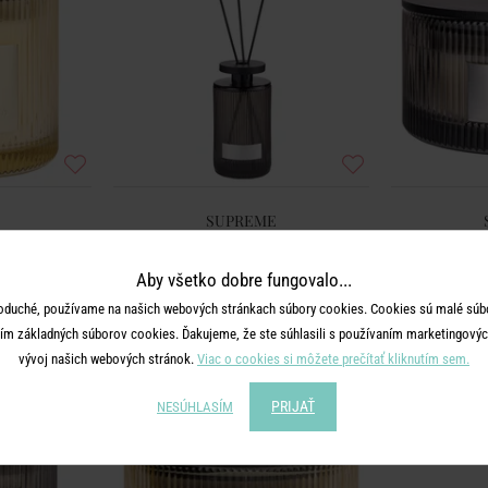
SUPREME
den Riviera
Vôňa do bytu Mystic Bay 500 ml
Vonná svie
Aby všetko dobre fungovalo...
35,99 €
oduché, používame na našich webových stránkach súbory cookies. Cookies sú malé súbo
ím základných súborov cookies. Ďakujeme, že ste súhlasili s používaním marketingových
vývoj našich webových stránok.
Viac o cookies si môžete prečítať kliknutím sem.
PRIJAŤ
NESÚHLASÍM