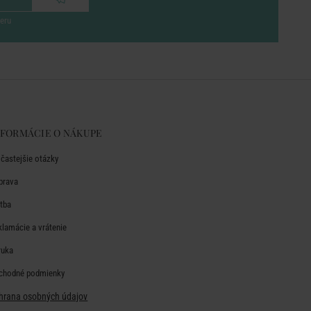
eru
NFORMÁCIE O NÁKUPE
jčastejšie otázky
prava
atba
klamácie a vrátenie
ruka
chodné podmienky
hrana osobných údajov