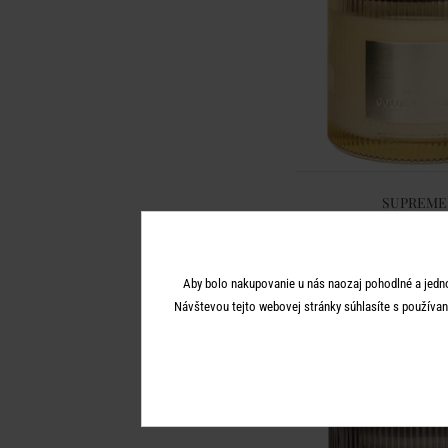
SUPREME
Vonná sviečka malá Gol
21,99 €
Aby bolo nakupovanie u nás naozaj pohodlné a jedn
Návštevou tejto webovej stránky súhlasíte s používan