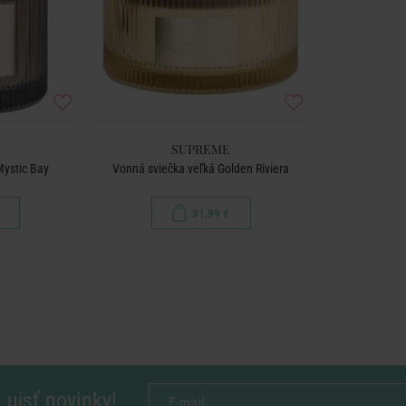
SUPREME
ystic Bay
Vonná sviečka veľká Golden Riviera
31,99 €
 ujsť novinky!