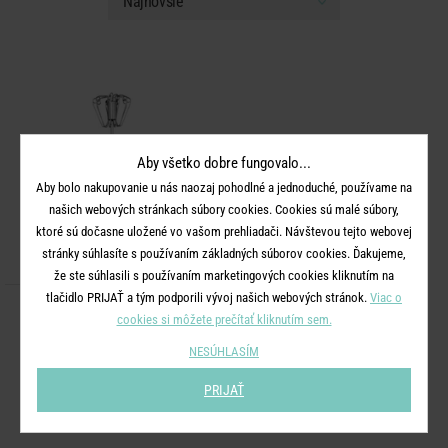
Aby všetko dobre fungovalo...
Aby bolo nakupovanie u nás naozaj pohodlné a jednoduché, používame na
našich webových stránkach súbory cookies. Cookies sú malé súbory,
ktoré sú dočasne uložené vo vašom prehliadači. Návštevou tejto webovej
stránky súhlasíte s používaním základných súborov cookies. Ďakujeme,
že ste súhlasili s používaním marketingových cookies kliknutím na
tlačidlo PRIJAŤ a tým podporili vývoj našich webových stránok.
Viac o
MILK MAID
cookies si môžete prečítať kliknutím sem.
Šľahač na mliečnu penu
NESÚHLASÍM
9,99 €
PRIJAŤ