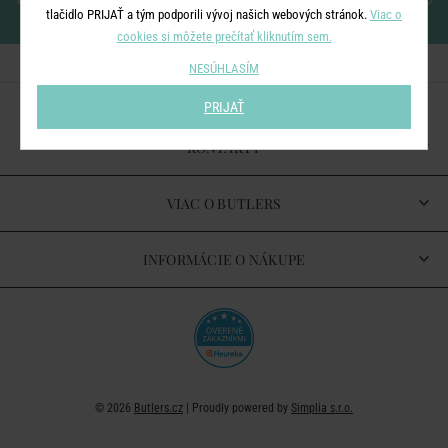
newsletteru
tlačidlo PRIJAŤ a tým podporili vývoj našich webových stránok.
Viac o
cookies si môžete prečítať kliknutím sem.
NESÚHLASÍM
PRIJAŤ
KONTAKTY
VIAC O BUTLERS
INFORMÁCIE O NÁKUPE
© 2026
Butlers.cz
| Proudly powered by
Simplia s.r.o.