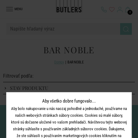
MENU
0
BAR NOBLE
Domov
BAR NOBLE
Filtrovať podľa:
STAV PRODUKTU
Aby všetko dobre fungovalo...
Aby bolo nakupovanie u nás naozaj pohodlné a jednoduché, používame na
Nenechajte si ujsť novinky!
našich webových stránkach súbory cookies. Cookies sú malé súbory,
ktoré sú dočasne uložené vo vašom prehliadači. Návštevou tejto webovej
stránky súhlasíte s používaním základných súborov cookies. Ďakujeme,
že ste súhlasili s používaním marketingových cookies kliknutím na
vložením e-mailu súhlasíte
so spracovaním osobných údajov
pre zasielanie nášho