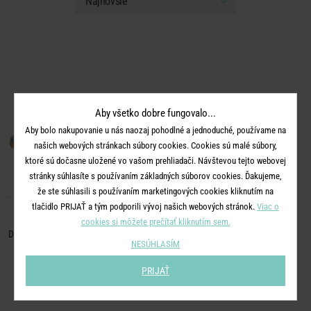
Aby všetko dobre fungovalo...
Aby bolo nakupovanie u nás naozaj pohodlné a jednoduché, používame na
našich webových stránkach súbory cookies. Cookies sú malé súbory,
ktoré sú dočasne uložené vo vašom prehliadači. Návštevou tejto webovej
stránky súhlasíte s používaním základných súborov cookies. Ďakujeme,
že ste súhlasili s používaním marketingových cookies kliknutím na
tlačidlo PRIJAŤ a tým podporili vývoj našich webových stránok.
Viac o
BAMBOO
cookies si môžete prečítať kliknutím sem.
Dóza na maslo so skleneným vekom
NESÚHLASÍM
15,99 €
PRIJAŤ