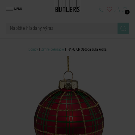
MENU
0
Domov
Zimné dekorácie
HANG ON Ozdoba guľa kocka