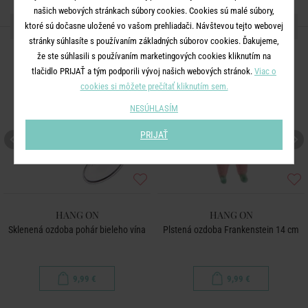
našich webových stránkach súbory cookies. Cookies sú malé súbory,
ĎALŠIE PRODUKTY ZO SÉRIE
ktoré sú dočasne uložené vo vašom prehliadači. Návštevou tejto webovej
stránky súhlasíte s používaním základných súborov cookies. Ďakujeme,
NOVÉ!
že ste súhlasili s používaním marketingových cookies kliknutím na
tlačidlo PRIJAŤ a tým podporili vývoj našich webových stránok.
Viac o
cookies si môžete prečítať kliknutím sem.
NESÚHLASÍM
PRIJAŤ
HANG ON
HANG ON
Sklenená ozdoba pohár bieleho vína
Plstená ozdoba Frankenstein 14 cm
9,99 €
9,99 €