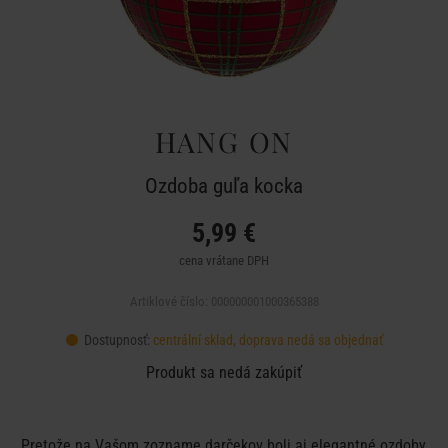
HANG ON
Ozdoba guľa kocka
5,99 €
cena vrátane DPH
Artiklové číslo: 000000001000365388
Dostupnosť:
centrální sklad, doprava nedá sa objednať
Produkt sa nedá zakúpiť
Pretože na Vašom zozname darčekov boli aj elegantné ozdoby,