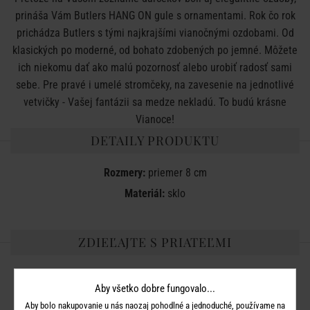
prináša Vám Butlers HANG ON gule s ornamentami. Rok čo rok
prichádza Butlers s tými najkrajšími vianočnými ozdobami. Od
klasických po moderné, od bohato zdobených po jemné. Môžete
ich niekomu dať ako malú pozornosť alebo urobiť radosť sami
sebe. Pre pravé i umelé stromčeky, na zavesenie na jednotlivé
vetvičky - Vašej fantázii sa medze nekladú. To budú krásne
Vianoce!
DETAILY PRODUKTU
Rozmery:
priemer 8 cm
Materiál:
sklo
ZDIEĽAJTE S PRIATEĽMI
Aby všetko dobre fungovalo...
Aby bolo nakupovanie u nás naozaj pohodlné a jednoduché, používame na