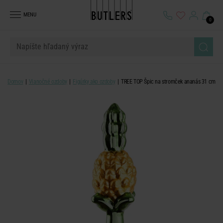
MENU
0
Domov
Vianočné ozdoby
Figúrky ako ozdoby
TREE TOP Špic na stromček ananás 31 cm