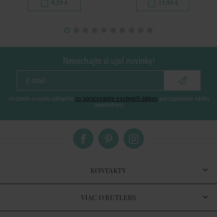
9,29 €
11,99 €
Nenechajte si ujsť novinky!
vložením e-mailu súhlasíte
so spracovaním osobných údajov
pre zasielanie nášho
newsletteru
KONTAKTY
VIAC O BUTLERS