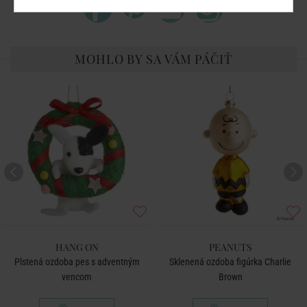
MOHLO BY SA VÁM PÁČIŤ
HANG ON
PEANUTS
Plstená ozdoba pes s adventným
Sklenená ozdoba figúrka Charlie
vencom
Brown