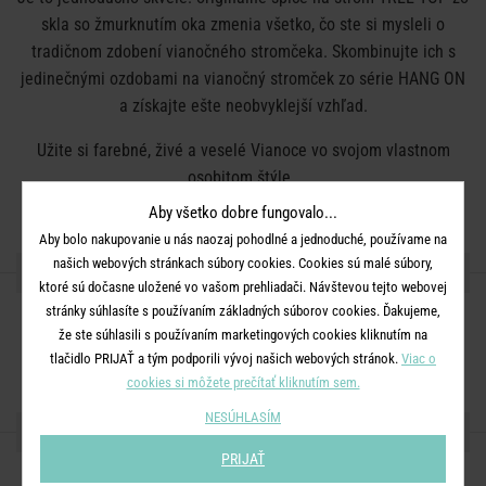
skla so žmurknutím oka zmenia všetko, čo ste si mysleli o
tradičnom zdobení vianočného stromčeka. Skombinujte ich s
jedinečnými ozdobami na vianočný stromček zo série HANG ON
a získajte ešte neobvyklejší vzhľad.
Užite si farebné, živé a veselé Vianoce vo svojom vlastnom
osobitom štýle.
Aby všetko dobre fungovalo...
K dostaniu v niekoľkých verziách.
Aby bolo nakupovanie u nás naozaj pohodlné a jednoduché, používame na
našich webových stránkach súbory cookies. Cookies sú malé súbory,
DETAILY PRODUKTU
ktoré sú dočasne uložené vo vašom prehliadači. Návštevou tejto webovej
stránky súhlasíte s používaním základných súborov cookies. Ďakujeme,
Rozmery:
D 9,6 x Š 10 x V 31 cm
že ste súhlasili s používaním marketingových cookies kliknutím na
Materiál:
sklo
tlačidlo PRIJAŤ a tým podporili vývoj našich webových stránok.
Viac o
cookies si môžete prečítať kliknutím sem.
NESÚHLASÍM
ZDIEĽAJTE S PRIATEĽMI
PRIJAŤ