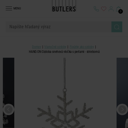
MENU
0
Domov
Vianočné ozdoby
Figúrky ako ozdoby
HANG ON Ozdoba snehová vločka s perlami - strieborná