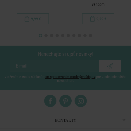
vencom
9,99 €
9,29 €
Nenechajte si ujsť novinky!
vložením e-mailu súhlasíte
so spracovaním osobných údajov
pre zasielanie nášho
newsletteru
KONTAKTY