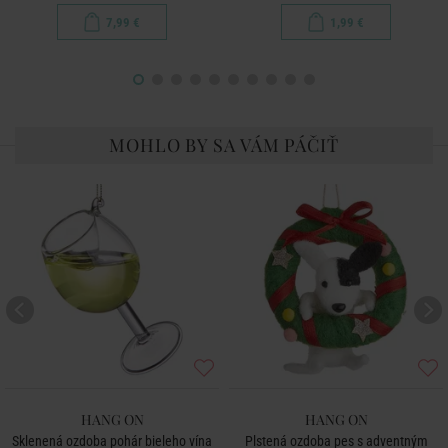
7,99 €
1,99 €
MOHLO BY SA VÁM PÁČIŤ
HANG ON
HANG ON
Sklenená ozdoba pohár bieleho vína
Plstená ozdoba pes s adventným