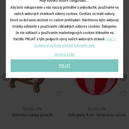
Aby všetko dobre fungovalo...
Aby bolo nakupovanie u nás naozaj pohodlné a jednoduché, používame na
našich webových stránkach súbory cookies. Cookies sú malé súbory,
ktoré sú dočasne uložené vo vašom prehliadači. Návštevou tejto webovej
stránky súhlasíte s používaním základných súborov cookies. Ďakujeme,
ĎALŠIE PRODUKTY ZO SÉRIE
že ste súhlasili s používaním marketingových cookies kliknutím na
tlačidlo PRIJAŤ a tým podporili vývoj našich webových stránok.
Viac o
NOVÉ!
cookies si môžete prečítať kliknutím sem.
NESÚHLASÍM
PRIJAŤ
HANG ON
HANG ON
Sklenená ozdoba jazvečík
Guľa pruhy 8 cm - červená/zv.ružová