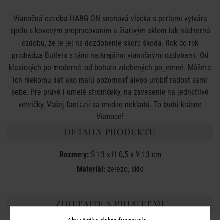
Vianočná ozdoba HANG ON snehová vločka s perlami vytvára
spolu s kovovým prepracovaním a žiarivým sklom tak nádhernú
ozdobu, že je jej na dozdobenie skoro škoda. Rok čo rok
prichádza Butlers s tými najkrajšími vianočnými ozdobami. Od
klasických po moderné, od bohato zdobených po jemné. Môžete
ich niekomu dať ako malú pozornosť alebo urobiť radosť sami
sebe. Pre pravé i umelé stromčeky, na zavesenie na jednotlivé
vetvičky, Vašej fantázii sa medze nekladú. To budú krásne
Vianoce!
DETAILY PRODUKTU
Rozmery:
Š 13 x H 0,5 x V 13 cm
Materiál:
železo, sklo
ZDIEĽAJTE S PRIATEĽMI