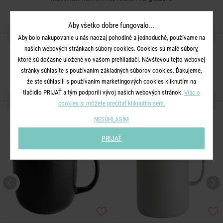
Aby všetko dobre fungovalo...
ZDIEĽAJTE S PRIATEĽMI
Aby bolo nakupovanie u nás naozaj pohodlné a jednoduché, používame na
našich webových stránkach súbory cookies. Cookies sú malé súbory,
ktoré sú dočasne uložené vo vašom prehliadači. Návštevou tejto webovej
stránky súhlasíte s používaním základných súborov cookies. Ďakujeme,
že ste súhlasili s používaním marketingových cookies kliknutím na
tlačidlo PRIJAŤ a tým podporili vývoj našich webových stránok.
Viac o
ĎALŠIE PRODUKTY ZO SÉRIE
cookies si môžete prečítať kliknutím sem.
NESÚHLASÍM
PRIJAŤ