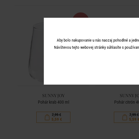
-30
%
Aby bolo nakupovanie u nás naozaj pohodlné a jedn
Návštevou tejto webovej stránky súhlasíte s používan
SUNNY JOY
SUNNY J
Pohár krab 400 ml
Pohár citrón 4
7,99 €
7,99 €
5,59 €
5,59 