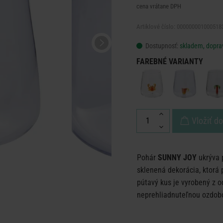
cena vrátane DPH
Artiklové číslo: 000000001000518
Dostupnosť:
skladem, dopra
FAREBNÉ VARIANTY
Vložiť d
Pohár
SUNNY JOY
ukrýva 
sklenená dekorácia, ktorá 
pútavý kus je vyrobený z o
neprehliadnuteľnou ozdobo