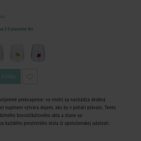
364
va 2-5 pracovné dni
o košíka
príjemné prekvapenie: vo vnútri sa nachádza drobná
pri naplnení vytvára dojem, ako by v pohári plávalo. Tento
dolného borosilikátového skla a stane sa
u každého prestretého stola či spoločenskej udalosti.