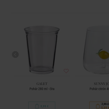
GALET
SUNNY J
Pohár 280 ml - číra
Pohár citrón 4
7,99 €
3,99 €
5,59 