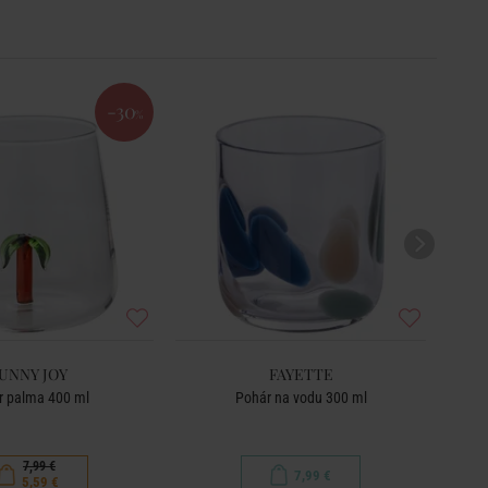
-30
%
UNNY JOY
FAYETTE
r palma 400 ml
Pohár na vodu 300 ml
7,99 €
7,99 €
5,59 €