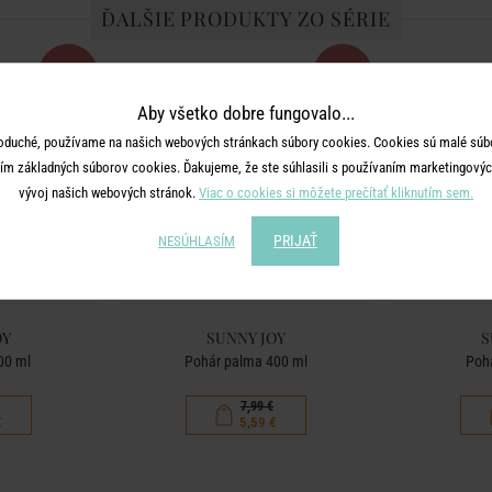
ĎALŠIE PRODUKTY ZO SÉRIE
-30
-30
%
%
Aby všetko dobre fungovalo...
oduché, používame na našich webových stránkach súbory cookies. Cookies sú malé súbo
ím základných súborov cookies. Ďakujeme, že ste súhlasili s používaním marketingových
vývoj našich webových stránok.
Viac o cookies si môžete prečítať kliknutím sem.
PRIJAŤ
NESÚHLASÍM
OY
SUNNY JOY
S
00 ml
Pohár palma 400 ml
Pohá
7,99 €
€
5,59 €