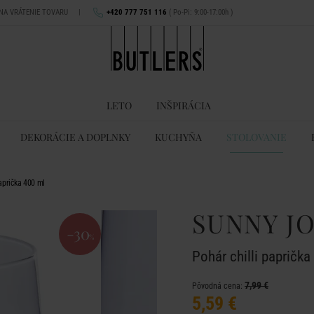
 NA VRÁTENIE TOVARU
|
+420 777 751 116
( Po-Pi: 9:00-17:00h )
LETO
INŠPIRÁCIA
DEKORÁCIE A DOPLNKY
KUCHYŇA
STOLOVANIE
aprička 400 ml
SUNNY J
-30
%
Pohár chilli paprička
7,99 €
Pôvodná cena:
5,59 €