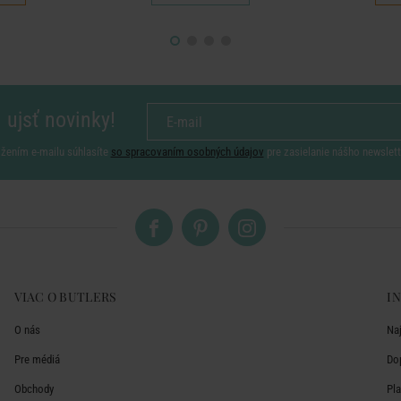
 ujsť novinky!
ožením e-mailu súhlasíte
so spracovaním osobných údajov
pre zasielanie nášho newslett
VIAC O BUTLERS
I
O nás
Na
Pre médiá
Do
Obchody
Pl