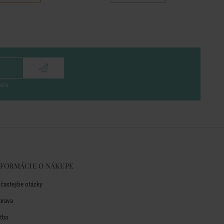
eru
NFORMÁCIE O NÁKUPE
jčastejšie otázky
prava
atba