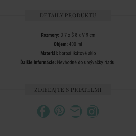
DETAILY PRODUKTU
Rozmery:
D 7 x Š 8 x V 9 cm
Objem:
400 ml
Materiál:
borosilikátové sklo
Ďalšie informácie:
Nevhodné do umývačky riadu.
ZDIEĽAJTE S PRIATEĽMI