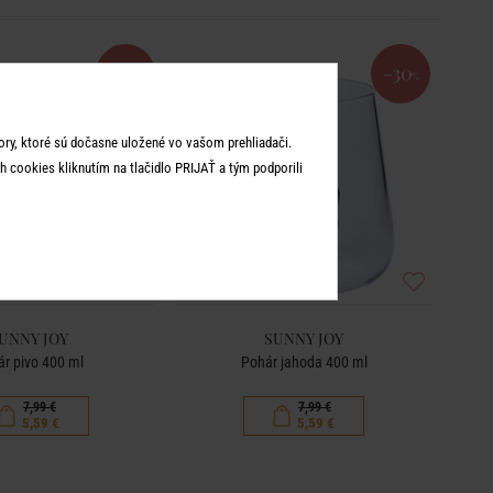
-30
-30
%
%
ry, ktoré sú dočasne uložené vo vašom prehliadači.
 cookies kliknutím na tlačidlo PRIJAŤ a tým podporili
UNNY JOY
SUNNY JOY
r pivo 400 ml
Pohár jahoda 400 ml
7,99 €
7,99 €
5,59 €
5,59 €