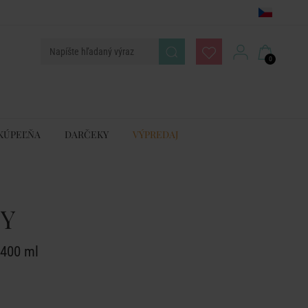
0
KÚPEĽŇA
DARČEKY
VÝPREDAJ
OY
 400 ml