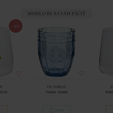
MOHLO BY SA VÁM PÁČIŤ
-30
%
OY
VICTORIAN
S
00 ml
Poháre - modrá
Pohá
5,29 €
€