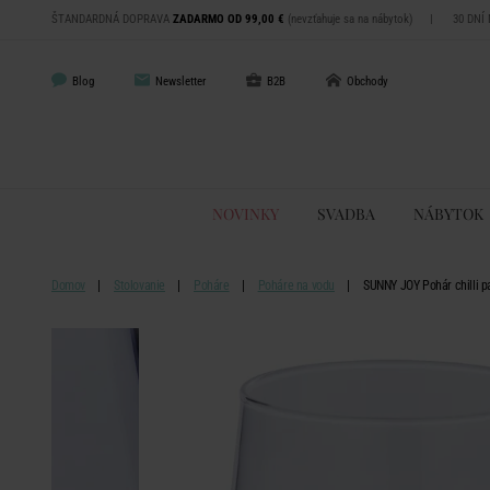
ŠTANDARDNÁ DOPRAVA
ZADARMO OD 99,00 €
(nevzťahuje sa na nábytok)
|
30 DNÍ
Blog
Newsletter
B2B
Obchody
NOVINKY
SVADBA
NÁBYTOK
Domov
Stolovanie
Poháre
Poháre na vodu
SUNNY JOY Pohár chilli p