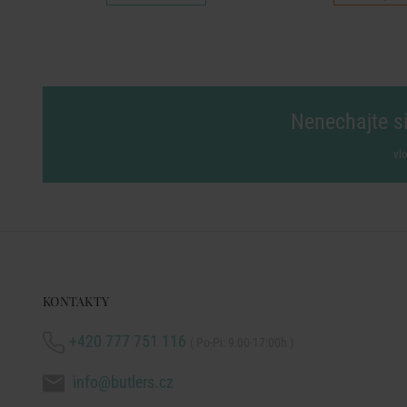
Nenechajte si
vl
KONTAKTY
+420 777 751 116
( Po-Pi: 9:00-17:00h )
info@butlers.cz