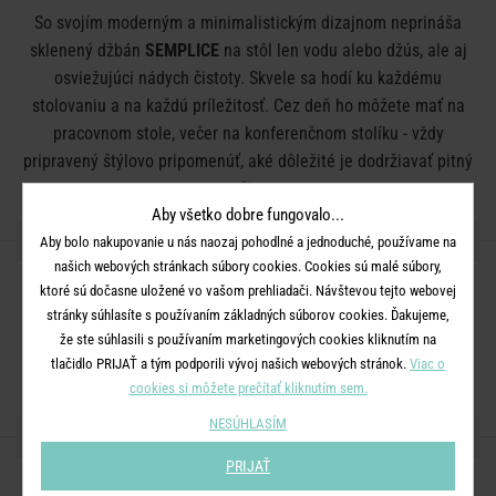
So svojím moderným a minimalistickým dizajnom neprináša
sklenený džbán
SEMPLICE
na stôl len vodu alebo džús, ale aj
osviežujúci nádych čistoty. Skvele sa hodí ku každému
stolovaniu a na každú príležitosť. Cez deň ho môžete mať na
pracovnom stole, večer na konferenčnom stolíku - vždy
pripravený štýlovo pripomenúť, aké dôležité je dodržiavať pitný
režim.
Aby všetko dobre fungovalo...
DETAILY PRODUKTU
Aby bolo nakupovanie u nás naozaj pohodlné a jednoduché, používame na
našich webových stránkach súbory cookies. Cookies sú malé súbory,
Rozmery:
priemer 9 x V 26 cm
ktoré sú dočasne uložené vo vašom prehliadači. Návštevou tejto webovej
stránky súhlasíte s používaním základných súborov cookies. Ďakujeme,
Objem:
1300 ml
že ste súhlasili s používaním marketingových cookies kliknutím na
Materiál:
sklo
tlačidlo PRIJAŤ a tým podporili vývoj našich webových stránok.
Viac o
cookies si môžete prečítať kliknutím sem.
NESÚHLASÍM
ZDIEĽAJTE S PRIATEĽMI
PRIJAŤ