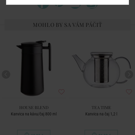
MOHLO BY SA VÁM PÁČIŤ
HOUSE BLEND
TEA TIME
Kanvica na kávu/čaj 800 ml
Kanvica na čaj 1,2 l