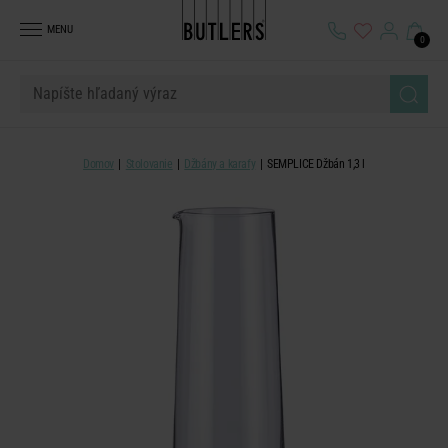
MENU
0
Domov
Stolovanie
Džbány a karafy
SEMPLICE Džbán 1,3 l