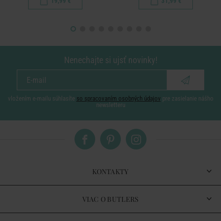
19,99 €
31,99 €
Nenechajte si ujsť novinky!
vložením e-mailu súhlasíte
so spracovaním osobných údajov
pre zasielanie nášho
newsletteru
KONTAKTY
VIAC O BUTLERS