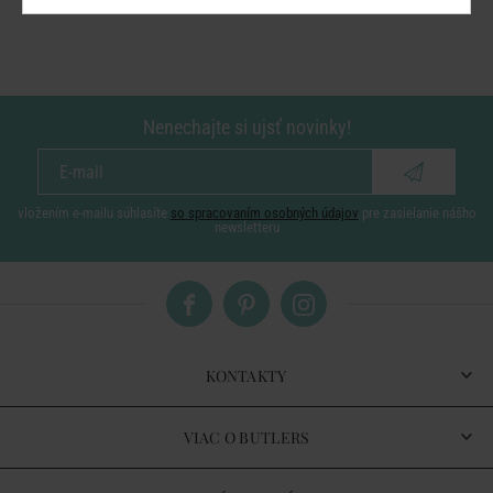
Nenechajte si ujsť novinky!
vložením e-mailu súhlasíte
so spracovaním osobných údajov
pre zasielanie nášho
newsletteru
KONTAKTY
VIAC O BUTLERS