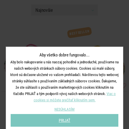
BESTSELLER
Aby všetko dobre fungovalo...
Aby bolo nakupovanie u nás naozaj pohodlné a jednoduché, používame na
našich webových stránkach súbory cookies. Cookies sú malé súbory,
ktoré sú dočasne uložené vo vašom prehliadači. Návštevou tejto webovej
stránky súhlasíte s používaním základných súborov cookies. Ďakujeme,
že ste súhlasili s používaním marketingových cookies kliknutím na
tlačidlo PRIJAŤ a tým podporili vývoj našich webových stránok.
Viac o
cookies si môžete prečítať kliknutím sem.
PICNIC DELUXE
PICNIC DELUXE
Pikniková deka 180 x 140 cm
Pikniková deka 180 x 140 cm
NESÚHLASÍM
"Locarno"
"Primavera"
PRIJAŤ
39,99 €
39,99 €