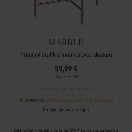
MARBLE
Príručný stolík s mramorovou doskou
59,99 €
cena vrátane DPH
Artiklové číslo: 000000001000343987
Dostupnosť:
centrální sklad, doprava nedá sa objednať
Produkt sa nedá zakúpiť
Náš príručný stolík z radu MARBLE sa pri zariaďovaní a