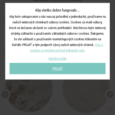
Aby všetko dobre fungovalo...
ZDIEĽAJTE S PRIATEĽMI
Aby bolo nakupovanie u nás naozaj pohodlné a jednoduché, používame na
našich webových stránkach súbory cookies. Cookies sú malé súbory,
ktoré sú dočasne uložené vo vašom prehliadači. Návštevou tejto webovej
stránky súhlasíte s používaním základných súborov cookies. Ďakujeme,
že ste súhlasili s používaním marketingových cookies kliknutím na
tlačidlo PRIJAŤ a tým podporili vývoj našich webových stránok.
Viac o
cookies si môžete prečítať kliknutím sem.
ĎALŠIE PRODUKTY ZO SÉRIE
NESÚHLASÍM
PRIJAŤ