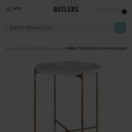
MENU
0
Domov
Nábytok
Nábytok
Stoly a stolky
MARBLE Príručný stolík s mramorovou doskou