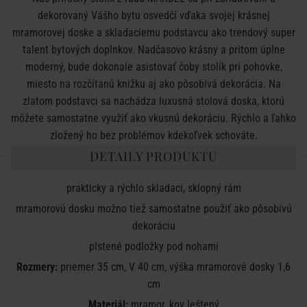
dekorovaný Vášho bytu osvedčí vďaka svojej krásnej
mramorovej doske a skladaciemu podstavcu ako trendový super
talent bytových doplnkov. Nadčasovo krásny a pritom úplne
moderný, bude dokonale asistovať čoby stolík pri pohovke,
miesto na rozčítanú knižku aj ako pôsobivá dekorácia. Na
zlatom podstavci sa nachádza luxusná stolová doska, ktorú
môžete samostatne využiť ako vkusnú dekoráciu. Rýchlo a ľahko
zložený ho bez problémov kdekoľvek schováte.
DETAILY PRODUKTU
prakticky
a rýchlo
skladací
,
sklopný
rám
mramorovú
dosku
možno tiež
samostatne
použiť ako
pôsobivú
dekoráciu
plstené
podložky
pod
nohami
Rozmery:
priemer 35 cm, V 40 cm, výška mramorové dosky 1,6
cm
Materiál:
mramor, kov leštený