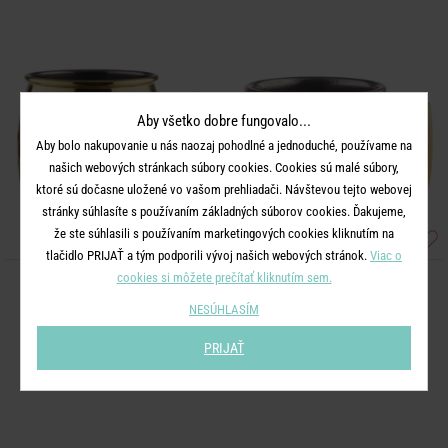
Aby všetko dobre fungovalo...
Aby bolo nakupovanie u nás naozaj pohodlné a jednoduché, používame na
našich webových stránkach súbory cookies. Cookies sú malé súbory,
ktoré sú dočasne uložené vo vašom prehliadači. Návštevou tejto webovej
stránky súhlasíte s používaním základných súborov cookies. Ďakujeme,
že ste súhlasili s používaním marketingových cookies kliknutím na
tlačidlo PRIJAŤ a tým podporili vývoj našich webových stránok.
Viac o
cookies si môžete prečítať kliknutím sem.
MOSCOW MULE
MOSCOW MULE
NESÚHLASÍM
Hrnček tepaný 470 ml - zlatá
Mini hrnček 60 ml
PRIJAŤ
13,99 €
7,99 €