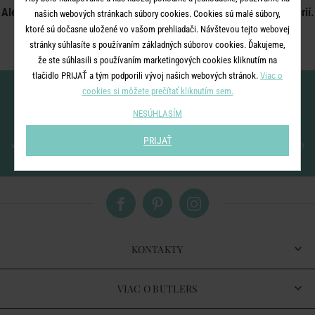
Ale nezúfajte, pripravili sme pre vás rozcestník najbližších kategórií.
našich webových stránkach súbory cookies. Cookies sú malé súbory,
ktoré sú dočasne uložené vo vašom prehliadači. Návštevou tejto webovej
stránky súhlasíte s používaním základných súborov cookies. Ďakujeme,
že ste súhlasili s používaním marketingových cookies kliknutím na
tlačidlo PRIJAŤ a tým podporili vývoj našich webových stránok.
Viac o
Nenechajte si ujsť novinky!
cookies si môžete prečítať kliknutím sem.
NESÚHLASÍM
PRIJAŤ
vložením e-mailu súhlasíte
so spracovaním osobných údajov
pre zasielanie nášho
newsletteru
KONTAKTY
VIAC O BUTLERS