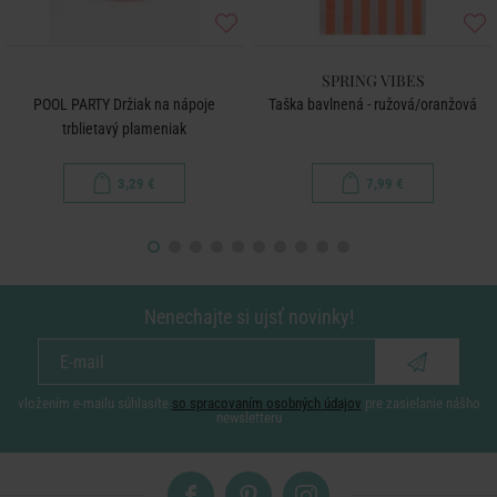
SPRING VIBES
POOL PARTY Držiak na nápoje
Taška bavlnená - ružová/oranžová
trblietavý plameniak
3,29 €
7,99 €
Nenechajte si ujsť novinky!
vložením e-mailu súhlasíte
so spracovaním osobných údajov
pre zasielanie nášho
newsletteru