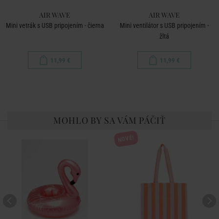
AIR WAVE
AIR WAVE
Mini vetrák s USB pripojením - čierna
Mini ventilátor s USB pripojením -
žltá
11,99 €
11,99 €
MOHLO BY SA VÁM PÁČIŤ
NOVÉ!