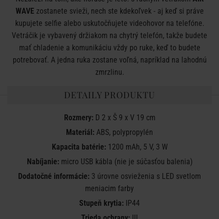
WAVE
zostanete svieži, nech ste kdekoľvek - aj keď si práve
kupujete selfie alebo uskutočňujete videohovor na telefóne.
Vetráčik je vybavený držiakom na chytrý telefón, takže budete
mať chladenie a komunikáciu vždy po ruke, keď to budete
potrebovať. A jedna ruka zostane voľná, napríklad na lahodnú
zmrzlinu.
DETAILY PRODUKTU
Rozmery:
D 2 x Š 9 x V 19 cm
Materiál:
ABS, polypropylén
Kapacita batérie:
1200 mAh, 5 V, 3 W
Nabíjanie:
micro USB kábla (nie je súčasťou balenia)
Dodatočné informácie:
3 úrovne osvieženia s LED svetlom
meniacim farby
Stupeň krytia:
IP44
Trieda ochrany:
III