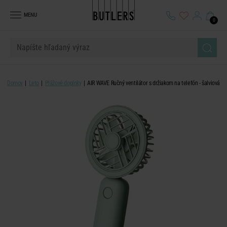
MENU
0
Domov
Leto
Plážové doplnky
AIR WAVE Ručný ventilátor s držiakom na telefón - šalviová