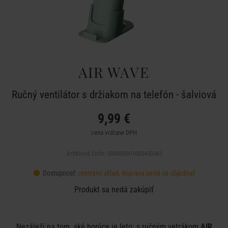
AIR WAVE
Ručný ventilátor s držiakom na telefón - šalviová
9,99 €
cena vrátane DPH
Artiklové číslo: 000000001000430361
Dostupnosť:
centrální sklad, doprava nedá sa objednať
Produkt sa nedá zakúpiť
Nezáleží na tom, aké horúce je leto: s ručným vetrákom
AIR