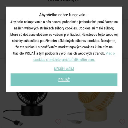
Aby všetko dobre fungovalo...
ZDIEĽAJTE S PRIATEĽMI
Aby bolo nakupovanie u nás naozaj pohodlné a jednoduché, používame na
našich webových stránkach súbory cookies. Cookies sú malé súbory,
ktoré sú dočasne uložené vo vašom prehliadači. Návštevou tejto webovej
stránky súhlasíte s používaním základných súborov cookies. Ďakujeme,
že ste súhlasili s používaním marketingových cookies kliknutím na
tlačidlo PRIJAŤ a tým podporili vývoj našich webových stránok.
Viac o
ĎALŠIE PRODUKTY ZO SÉRIE
cookies si môžete prečítať kliknutím sem.
NESÚHLASÍM
PRIJAŤ