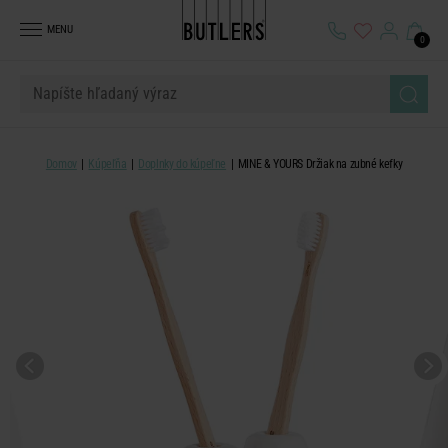
MENU
0
Domov
Kúpeľňa
Doplnky do kúpeľne
MINE & YOURS Držiak na zubné kefky