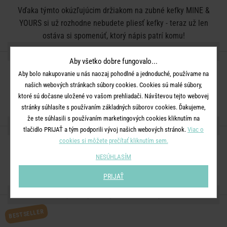
Vďaka týmto okúzľujúcim držiakom na zubné kefky MINE &
YOURS si už rozhodne nebudete pliesť kefky - teraz už len
ostáva si spomenúť, ktorý nápis patrí komu!
DETAILY PRODUKTU
Aby všetko dobre fungovalo...
Aby bolo nakupovanie u nás naozaj pohodlné a jednoduché, používame na
Rozmery:
priemer 5,5, V 4,5 cm
našich webových stránkach súbory cookies. Cookies sú malé súbory,
Materiál:
keramika
ktoré sú dočasne uložené vo vašom prehliadači. Návštevou tejto webovej
stránky súhlasíte s používaním základných súborov cookies. Ďakujeme,
že ste súhlasili s používaním marketingových cookies kliknutím na
ZDIEĽAJTE S PRIATEĽMI
tlačidlo PRIJAŤ a tým podporili vývoj našich webových stránok.
Viac o
cookies si môžete prečítať kliknutím sem.
NESÚHLASÍM
PRIJAŤ
MOHLO BY SA VÁM PÁČIŤ
BESTSELLER