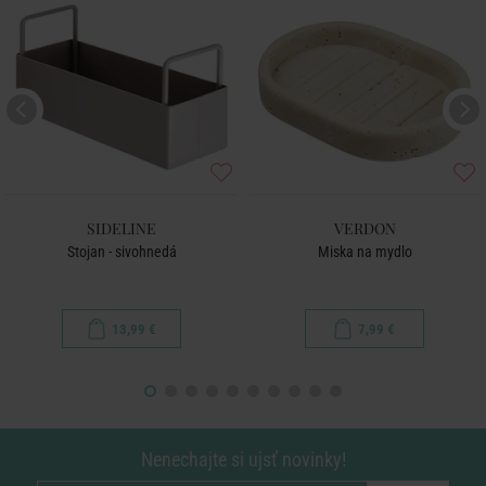
SIDELINE
VERDON
Stojan - sivohnedá
Miska na mydlo
13,99 €
7,99 €
Nenechajte si ujsť novinky!