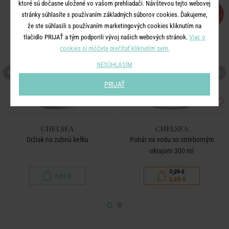
ktoré sú dočasne uložené vo vašom prehliadači. Návštevou tejto webovej
-50
stránky súhlasíte s používaním základných súborov cookies. Ďakujeme,
%
že ste súhlasili s používaním marketingových cookies kliknutím na
tlačidlo PRIJAŤ a tým podporili vývoj našich webových stránok.
Viac o
cookies si môžete prečítať kliknutím sem.
NESÚHLASÍM
PRIJAŤ
CHELSEA
CHELSEA
Držiak na zubnú kefku
Pohár na vodu so strieborným
okrajom 300 ml
7,29 €
7,99 €
3,65 €