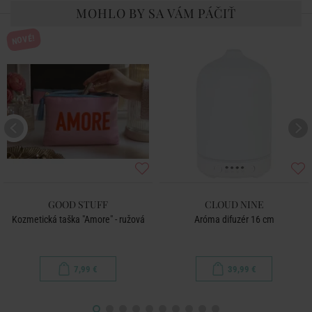
MOHLO BY SA VÁM PÁČIŤ
NOVÉ!
GOOD STUFF
CLOUD NINE
Kozmetická taška "Amore" - ružová
Aróma difuzér 16 cm
7,99 €
39,99 €