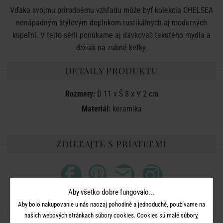
Vďaka svojmu prírodnému vzhľadu môže byť kolekcia CHELSEA
nenápadným štýlovým doplnkom rustikálnych aj moderných
kúpeľní. V tejto sérii ponúkame aj dávkovač tekutého mydla a
držiak na zubné kefky.
DETAILY PRODUKTU
Rozmery:
D 11 x Š 8 x V 2 cm
Materiál:
keramika
ZDIEĽAJTE S PRIATEĽMI
Aby všetko dobre fungovalo...
Aby bolo nakupovanie u nás naozaj pohodlné a jednoduché, používame na
ĎALŠIE PRODUKTY ZO SÉRIE
našich webových stránkach súbory cookies. Cookies sú malé súbory,