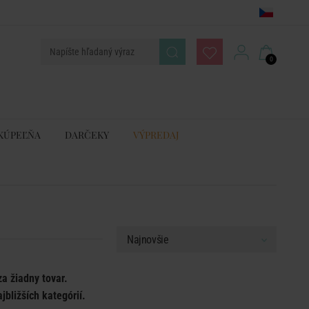
0
KÚPEĽŇA
DARČEKY
VÝPREDAJ
za žiadny tovar.
jbližších kategórií.