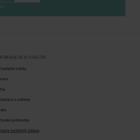
eru
NFORMÁCIE O NÁKUPE
jčastejšie otázky
prava
atba
klamácie a vrátenie
ruka
chodné podmienky
hrana osobných údajov