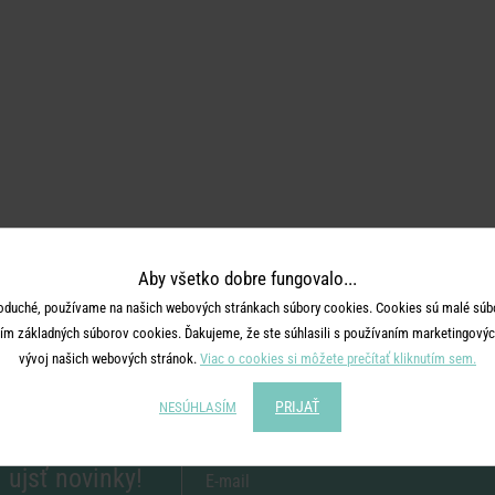
Aby všetko dobre fungovalo...
oduché, používame na našich webových stránkach súbory cookies. Cookies sú malé súbo
ím základných súborov cookies. Ďakujeme, že ste súhlasili s používaním marketingových
vývoj našich webových stránok.
Viac o cookies si môžete prečítať kliknutím sem.
PRIJAŤ
NESÚHLASÍM
 ujsť novinky!