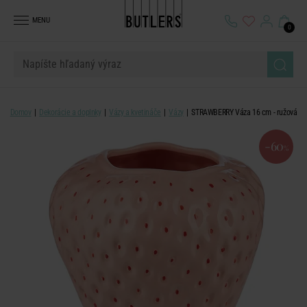
MENU
0
Domov
Dekorácie a doplnky
Vázy a kvetináče
Vázy
STRAWBERRY Váza 16 cm - ružová
-60
%