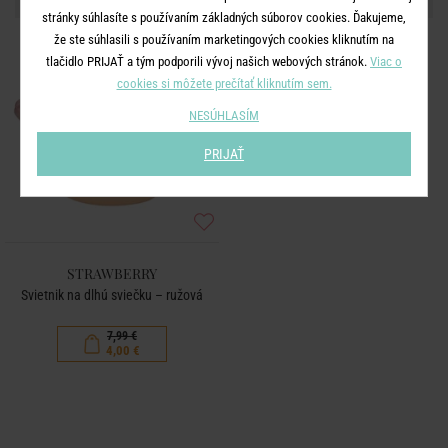
stránky súhlasíte s používaním základných súborov cookies. Ďakujeme,
že ste súhlasili s používaním marketingových cookies kliknutím na
-50
%
tlačidlo PRIJAŤ a tým podporili vývoj našich webových stránok.
Viac o
cookies si môžete prečítať kliknutím sem.
NESÚHLASÍM
PRIJAŤ
STRAWBERRY
Svietnik na dlhú sviečku – ružová
7,99 €
4,00 €