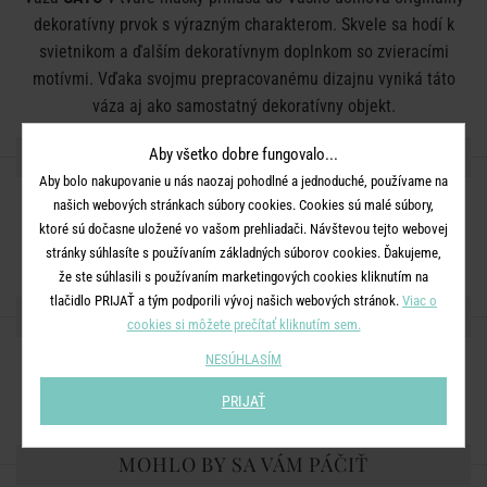
dekoratívny prvok s výrazným charakterom. Skvele sa hodí k
svietnikom a ďalším dekoratívnym doplnkom so zvieracími
motívmi. Vďaka svojmu prepracovanému dizajnu vyniká táto
váza aj ako samostatný dekoratívny objekt.
DETAILY PRODUKTU
Aby všetko dobre fungovalo...
Aby bolo nakupovanie u nás naozaj pohodlné a jednoduché, používame na
našich webových stránkach súbory cookies. Cookies sú malé súbory,
Rozmery:
priemer 12 x V 26 cm
ktoré sú dočasne uložené vo vašom prehliadači. Návštevou tejto webovej
Materiál:
kamenina
stránky súhlasíte s používaním základných súborov cookies. Ďakujeme,
že ste súhlasili s používaním marketingových cookies kliknutím na
tlačidlo PRIJAŤ a tým podporili vývoj našich webových stránok.
Viac o
ZDIEĽAJTE S PRIATEĽMI
cookies si môžete prečítať kliknutím sem.
NESÚHLASÍM
PRIJAŤ
MOHLO BY SA VÁM PÁČIŤ