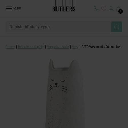
MENU
0
Domov
Dekorácie a doplnky
Vázy a kvetináče
Vázy
GATO Váza mačka 26 cm - biela