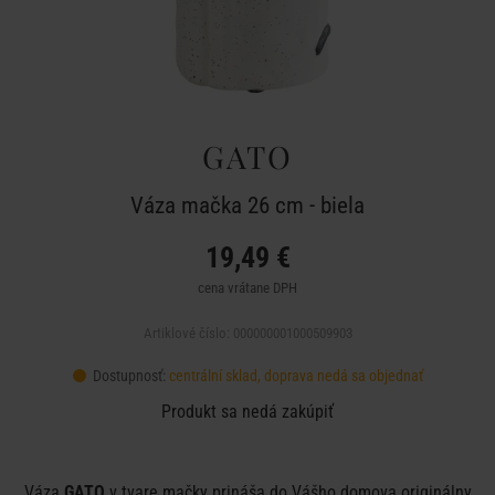
GATO
Váza mačka 26 cm - biela
19,49 €
cena vrátane DPH
Artiklové číslo: 000000001000509903
Dostupnosť:
centrální sklad, doprava nedá sa objednať
Produkt sa nedá zakúpiť
Váza
GATO
v tvare mačky prináša do Vášho domova originálny