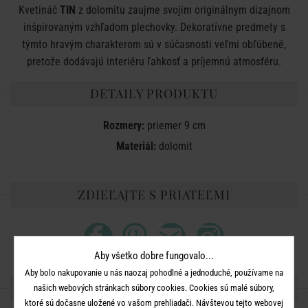
Kvetináč
TIN
z dolomitu zaujme svojim originálnym dizajnom
inšpirovaným vzhľadom plechovky. Dekoratívne predmety s
týmto hravým charakterom sú v súčasnosti veľmi obľúbené,
pretože dodávajú interiéru ľahkosť a príjemnú atmosféru.
DETAILY PRODUKTU
Rozmery:
priemer 9 cm
Materiál:
dolomit
ZDIEĽAJTE S PRIATEĽMI
Aby všetko dobre fungovalo...
Aby bolo nakupovanie u nás naozaj pohodlné a jednoduché, používame na
ĎALŠIE PRODUKTY ZO SÉRIE
našich webových stránkach súbory cookies. Cookies sú malé súbory,
ktoré sú dočasne uložené vo vašom prehliadači. Návštevou tejto webovej