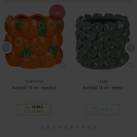
-30
%
NARANJA
GAIA
Kvetináč 18 cm - oranžová
Kvetináč 18 cm - zelená
19,49 €
27,99 €
13,64 €