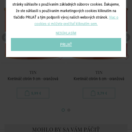
stránky súhlasíte s používaním základných súborov cookies. Ďakujeme,
že ste súhlasili s používaním marketingových cookies kliknutím na
tlačidlo PRIJAŤ a tým podporili vývoj našich webových stránok.
Viac o
cookies si môžete prečítať kliknutím sem.
NESÚHLASÍM
PRIJAŤ
TIN
TIN
Kvetináč citrón 9 cm - oranžová
Kvetináč citrón 6 cm - oranžová
5,99 €
3,79 €
MOHLO BY SA VÁM PÁČIŤ