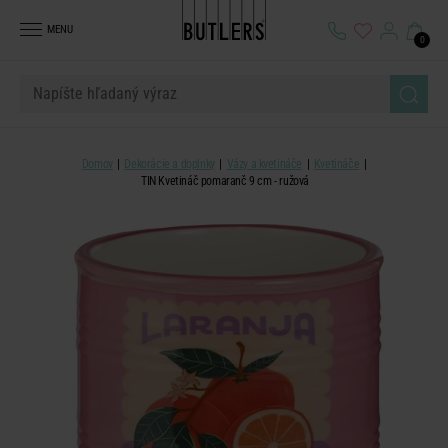
MENU
0
Domov
Dekorácie a doplnky
Vázy a kvetináče
Kvetináče
TIN Kvetináč pomaranč 9 cm - ružová