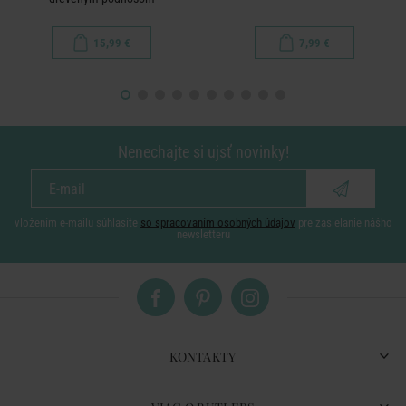
15,99 €
7,99 €
Nenechajte si ujsť novinky!
vložením e-mailu súhlasíte
so spracovaním osobných údajov
pre zasielanie nášho
newsletteru
KONTAKTY