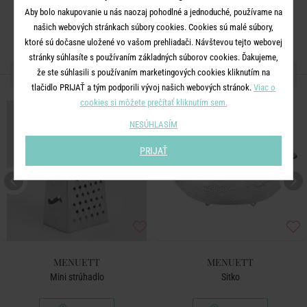
Aby bolo nakupovanie u nás naozaj pohodlné a jednoduché, používame na
našich webových stránkach súbory cookies. Cookies sú malé súbory,
ktoré sú dočasne uložené vo vašom prehliadači. Návštevou tejto webovej
stránky súhlasíte s používaním základných súborov cookies. Ďakujeme,
ĎALŠIE PRODUKTY ZO SÉRIE
že ste súhlasili s používaním marketingových cookies kliknutím na
tlačidlo PRIJAŤ a tým podporili vývoj našich webových stránok.
Viac o
cookies si môžete prečítať kliknutím sem.
NESÚHLASÍM
PRIJAŤ
MENUETT
MENUETT
Mini strúhadlo
Sitko