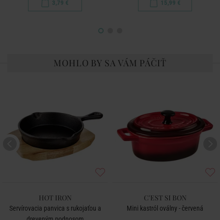
3,79 €
15,99 €
MOHLO BY SA VÁM PÁČIŤ
HOT IRON
C'EST SI BON
Servírovacia panvica s rukojaťou a
Mini kastról oválny - červená
dreveným podnosom