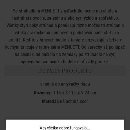
So strúhadlom MENUETT z ušľachtilej ocele nakrájate a
nastrúhate ovocie, zeleninu alebo syr rýchlo a spoľahlivo.
Všetky štyri boky strúhadla ponúkajú rôzne možnosti strúhania
a vďaka praktickému gumovému podstavcu bude stáť ako
pribité. Keď to v hrncoch buble a taniere prízvukujú, všetko v
kuchyni tancuje v rytme série MENUETT. Od varechy až po lúpač
na cesnak, od pučidla na zemiaky po strúhadlo na syr,
správneho pomocníka budete mať vždy poruke.
DETAILY PRODUKTU
vhodné do umývačky riadu
Rozmery:
D 14 x Š 11,5 x V 24 cm
Materiál:
ušľachtilá oceľ
ZDIEĽAJTE S PRIATEĽMI
Aby všetko dobre fungovalo...