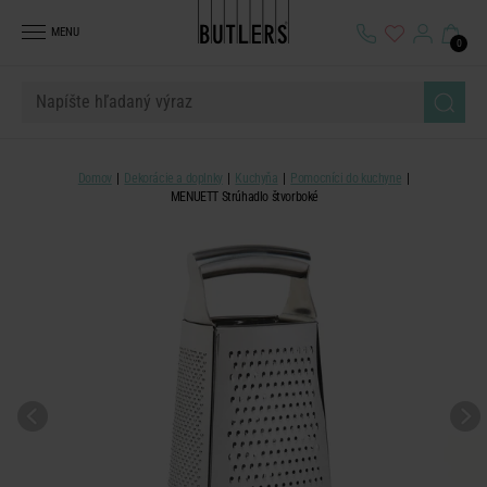
MENU
0
Domov
Dekorácie a doplnky
Kuchyňa
Pomocníci do kuchyne
MENUETT Strúhadlo štvorboké