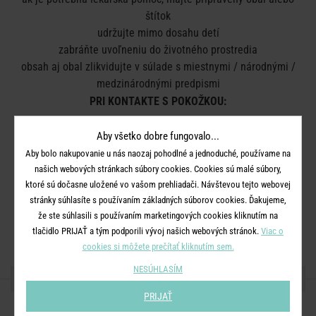
štítok
udržujte
mimo dosahu
detí
zabráňte
uvoľneniu
do
životného
prostredia
obsah
aj
obal
zlikvidujte
v
súlade
s
miestnymi
/ národnými
/
medzinárodnými predpismi
PRI KONTAKTE S
POKOŽKOU
:
umyte
veľkým
množstvom
vody
a
mydla
Aby všetko dobre fungovalo...
PO ZASIAHNUTÍ OČÍ:
Aby bolo nakupovanie u nás naozaj pohodlné a jednoduché, používame na
niekoľko minút opatrne vyplachujte vodou
našich webových stránkach súbory cookies. Cookies sú malé súbory,
pokiaľ je to možné, vyberte kontaktné šošovky a pokračujte vo
ktoré sú dočasne uložené vo vašom prehliadači. Návštevou tejto webovej
vyplachovaní
stránky súhlasíte s používaním základných súborov cookies. Ďakujeme,
Likvidácia:
Obsah/obal zlikvidujte v súlade s miestnymi,
že ste súhlasili s používaním marketingových cookies kliknutím na
národnými a medzinárodnými predpismi.
tlačidlo PRIJAŤ a tým podporili vývoj našich webových stránok.
Viac o
cookies si môžete prečítať kliknutím sem.
NESÚHLASÍM
ZDIEĽAJTE S PRIATEĽMI
PRIJAŤ