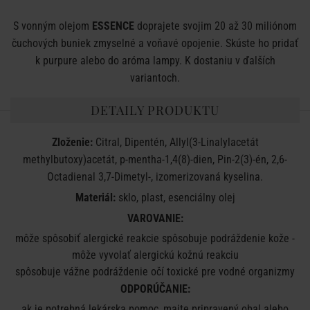
S
vonným
olejom
ESSENCE
doprajete
svojim
20
až
30
miliónom
čuchových
buniek
zmyselné
a
voňavé
opojenie
.
Skúste
ho
pridať
k
purpure
alebo
do
aróma lampy
.
K dostaniu
v ďalších
variantoch
.
DETAILY PRODUKTU
Zloženie:
Citral, Dipentén, Allyl(3-Linalylacetát
methylbutoxy)acetát, p-mentha-1,4(8)-dien, Pin-2(3)-én, 2,6-
Octadienal 3,7-Dimetyl-, izomerizovaná kyselina.
Materiál:
sklo, plast, esenciálny olej
VAROVANIE
:
môže spôsobiť
alergické reakcie
spôsobuje
podráždenie kože
-
môže
vyvolať
alergickú
kožnú
reakciu
spôsobuje
vážne podráždenie
očí
toxické
pre
vodné
organizmy
ODPORÚČANIE
:
ak
je
potrebná lekárska pomoc
,
majte
pripravený
obal alebo