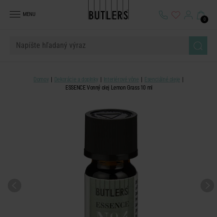
MENU
0
Domov
Dekorácie a doplnky
Interiérové vône
Esenciálné oleje
ESSENCE Vonný olej Lemon Grass 10 ml