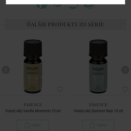
ĎALŠIE PRODUKTY ZO SÉRIE
ESSENCE
ESSENCE
Vonný olej Vanilla Moments 10 ml
Vonný olej Summer Rain 10 ml
7,99 €
7,99 €