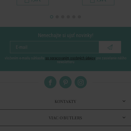
7,99 €
7,99 €
Nenechajte si ujsť novinky!
vložením e-mailu súhlasíte
so spracovaním osobných údajov
pre zasielanie nášho
newsletteru
KONTAKTY
VIAC O BUTLERS