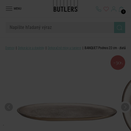
MENU
0
Domov
Dekorácie a doplnky
Dekoračné misy a taniere
BANQUET Podnos 22 cm - zlatá
-30
%