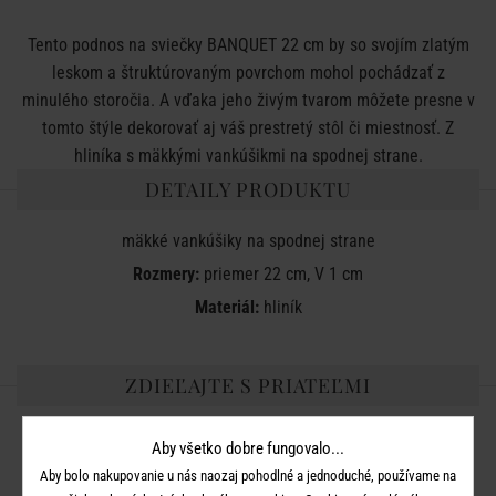
Tento podnos na sviečky BANQUET 22 cm by so svojím zlatým
leskom a štruktúrovaným povrchom mohol pochádzať z
minulého storočia. A vďaka jeho živým tvarom môžete presne v
tomto štýle dekorovať aj váš prestretý stôl či miestnosť. Z
hliníka s mäkkými vankúšikmi na spodnej strane.
DETAILY PRODUKTU
mäkké
vankúšiky
na
spodnej
strane
Rozmery:
priemer 22 cm, V 1 cm
Materiál:
hliník
ZDIEĽAJTE S PRIATEĽMI
Aby všetko dobre fungovalo...
Aby bolo nakupovanie u nás naozaj pohodlné a jednoduché, používame na