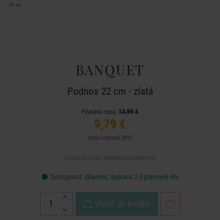
BANQUET
Podnos 22 cm - zlatá
13,99 €
Pôvodná cena:
9,79 €
cena vrátane DPH
Artiklové číslo: 000000001000339391
Dostupnosť:
skladem, doprava 2-5 pracovné dni
Vložiť do košíka