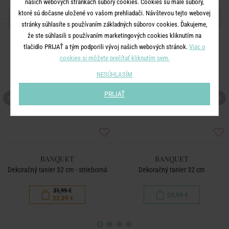
našich webových stránkach súbory cookies. Cookies sú malé súbory,
ktoré sú dočasne uložené vo vašom prehliadači. Návštevou tejto webovej
ĎALŠIE PRODUKTY ZO SÉRIE
stránky súhlasíte s používaním základných súborov cookies. Ďakujeme,
že ste súhlasili s používaním marketingových cookies kliknutím na
-30
%
tlačidlo PRIJAŤ a tým podporili vývoj našich webových stránok.
Viac o
cookies si môžete prečítať kliknutím sem.
NESÚHLASÍM
PRIJAŤ
BANQUET
BANQUET
Dekoračný tanier 32 cm - strieborná
Dekoračný tanier 32 cm
31,99 €
23,99 €
22,39 €