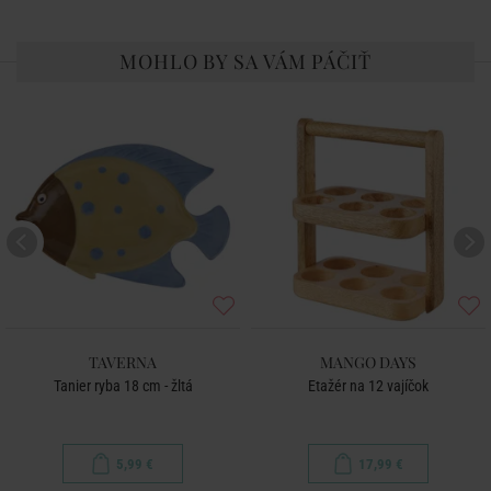
MOHLO BY SA VÁM PÁČIŤ
TAVERNA
MANGO DAYS
Tanier ryba 18 cm - žltá
Etažér na 12 vajíčok
5,99 €
17,99 €