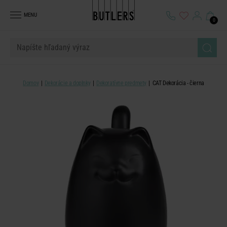
MENU
0
Domov
Dekorácie a doplnky
Dekoratívne predmety
CAT Dekorácia - čierna