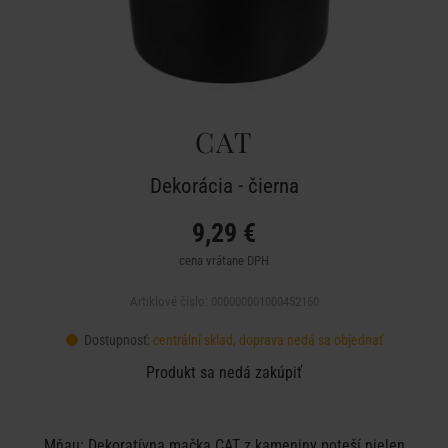
CAT
Dekorácia - čierna
9,29 €
cena vrátane DPH
Artiklové číslo: 000000001000452160
Dostupnosť:
centrální sklad, doprava nedá sa objednať
Produkt sa nedá zakúpiť
Mňau: Dekoratívna mačka CAT z kameniny poteší nielen