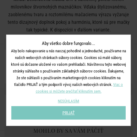
milovníkov štvornohých maznáčikov. Vďaka štylizovanému,
zaoblenému tvaru a roztomilému mačaciemu výrazu vyžaruje
tento dizajnový doplnok pokoj a harmóniu, ktoré sú pre mačky
tak typické. K dispozícii v ďalšom variante.
DETAILY PRODUKTU
Aby všetko dobre fungovalo...
Aby bolo nakupovanie u nás naozaj pohodlné a jednoduché, používame na
našich webových stránkach súbory cookies. Cookies sú malé súbory,
Rozmery:
D 10 x Š 11 x V 14 cm
ktoré sú dočasne uložené vo vašom prehliadači. Návštevou tejto webovej
Materiál:
kamenina
stránky súhlasíte s používaním základných súborov cookies. Ďakujeme,
že ste súhlasili s používaním marketingových cookies kliknutím na
tlačidlo PRIJAŤ a tým podporili vývoj našich webových stránok.
Viac o
ZDIEĽAJTE S PRIATEĽMI
cookies si môžete prečítať kliknutím sem.
NESÚHLASÍM
PRIJAŤ
MOHLO BY SA VÁM PÁČIŤ