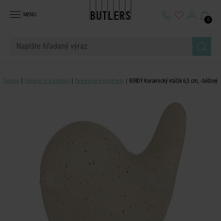
MENU
0
Domov
Dekorácie a doplnky
Dekoratívne predmety
BIRDY Keramický vtáčik 6,5 cm, - béžový