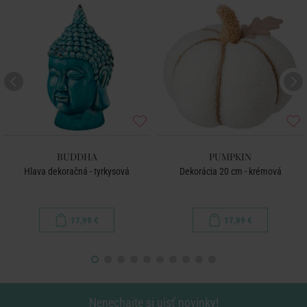
BUDDHA
PUMPKIN
Hlava dekoračná - tyrkysová
Dekorácia 20 cm - krémová
17,99 €
17,99 €
Nenechajte si ujsť novinky!