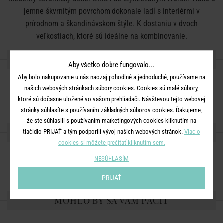
jemne škvrnitým povrchom dokonale ladí s interiérmi v
prírodnom a škandinávskom štýle. K dostaniu v dvoch
veľkostiach, ktoré sú ideálne na kombinovanie.
DETAILY PRODUKTU
Aby všetko dobre fungovalo...
Aby bolo nakupovanie u nás naozaj pohodlné a jednoduché, používame na
Rozmery:
D 6,5 x Š 4,2 x V 3 cm
našich webových stránkach súbory cookies. Cookies sú malé súbory,
Materiál:
keramika
ktoré sú dočasne uložené vo vašom prehliadači. Návštevou tejto webovej
stránky súhlasíte s používaním základných súborov cookies. Ďakujeme,
že ste súhlasili s používaním marketingových cookies kliknutím na
ZDIEĽAJTE S PRIATEĽMI
tlačidlo PRIJAŤ a tým podporili vývoj našich webových stránok.
Viac o
cookies si môžete prečítať kliknutím sem.
NESÚHLASÍM
PRIJAŤ
MOHLO BY SA VÁM PÁČIŤ