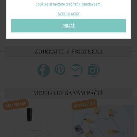
cookies si môžete prečítať kliknutím sem.
Rozmery:
dĺžka reťaze 380 cm, dĺžka kábla 50 cm, rozpätie
NESÚHLASÍM
medzi žiarovkami 20 cm
PRIJAŤ
Materiál:
perie, prachové perie, meď, PVC
ZDIEĽAJTE S PRIATEĽMI
MOHLO BY SA VÁM PÁČIŤ
BESTSELLER
BESTSELLER