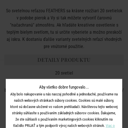
So svetelnou reťazou FEATHERS sa krásne rozžiari 20 svetielok
v podobe pierok a Vy si tak môžete vytvoriť čarovnú
"načachranú" atmosféru. Ak hľadáte kreatívne osvetlenie s
teplým bielym svetlom, tu si určite vyberiete a možno preskočí
aj iskra. K dostaniu ďalšie varianty svetelných reťazí vhodných
pre vnútorné použitie.
DETAILY PRODUKTU
20 svetiel
s časovým spínačom
Aby všetko dobre fungovalo...
batérie:
3 x
AA, (batérie nie sú súčasťou balenia),
napätie:
4,5V /
Aby bolo nakupovanie u nás naozaj pohodlné a jednoduché, používame na
0,3W
našich webových stránkach súbory cookies. Cookies sú malé súbory,
USB kábel: 5V / 0,4W
ktoré sú dočasne uložené vo vašom prehliadači. Návštevou tejto webovej
stránky súhlasíte s používaním základných súborov cookies. Ďakujeme,
len na vnútorné použitie
že ste súhlasili s používaním marketingových cookies kliknutím na
tlačidlo PRIJAŤ a tým podporili vývoj našich webových stránok.
Viac o