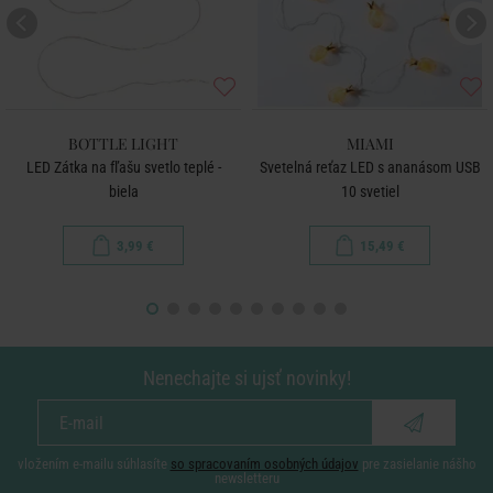
BOTTLE LIGHT
MIAMI
LED Zátka na fľašu svetlo teplé -
Svetelná reťaz LED s ananásom USB
biela
10 svetiel
3,99 €
15,49 €
Nenechajte si ujsť novinky!
vložením e-mailu súhlasíte
so spracovaním osobných údajov
pre zasielanie nášho
newsletteru