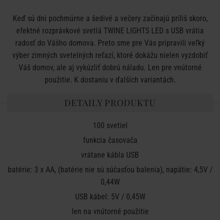
Keď sú dni pochmúrne a šedivé a večery začínajú príliš skoro,
efektné rozprávkové svetlá TWINE LIGHTS LED s USB vrátia
radosť do Vášho domova. Preto sme pre Vás pripravili veľký
výber zimných svetelných reťazí, ktoré dokážu nielen vyzdobiť
Váš domov, ale aj vykúzliť dobrú náladu. Len pre vnútorné
použitie. K dostaniu v ďalších variantách.
DETAILY PRODUKTU
100 svetiel
funkcia časovača
vrátane kábla USB
batérie:
3 x
AA, (batérie nie sú súčasťou balenia),
napätie:
4,5V /
0,44W
USB kábel: 5V / 0,45W
len na vnútorné použitie