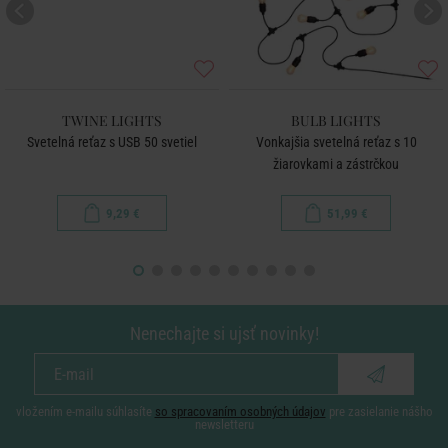
TWINE LIGHTS
BULB LIGHTS
Svetelná reťaz s USB 50 svetiel
Vonkajšia svetelná reťaz s 10
žiarovkami a zástrčkou
9,29 €
51,99 €
Nenechajte si ujsť novinky!
vložením e-mailu súhlasíte
so spracovaním osobných údajov
pre zasielanie nášho
newsletteru