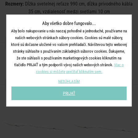
Rozmery:
Dĺžka svetelnej reťaze 990 cm, dĺžka prívodného kábla
35 cm, vzdialenosť medzi svetlami 10 cm
Materiál:
PVC, umelá hmota, meď
Aby všetko dobre fungovalo...
Aby bolo nakupovanie u nás naozaj pohodlné a jednoduché, používame na
našich webových stránkach súbory cookies. Cookies sú malé súbory,
ZDIEĽAJTE S PRIATEĽMI
ktoré sú dočasne uložené vo vašom prehliadači. Návštevou tejto webovej
stránky súhlasíte s používaním základných súborov cookies. Ďakujeme,
že ste súhlasili s používaním marketingových cookies kliknutím na
tlačidlo PRIJAŤ a tým podporili vývoj našich webových stránok.
Viac o
cookies si môžete prečítať kliknutím sem.
NESÚHLASÍM
ĎALŠIE PRODUKTY ZO SÉRIE
PRIJAŤ