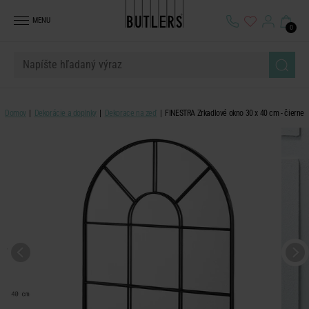
MENU
0
Domov
Dekorácie a doplnky
Dekorace na zeď
FINESTRA Zrkadlové okno 30 x 40 cm - čierne