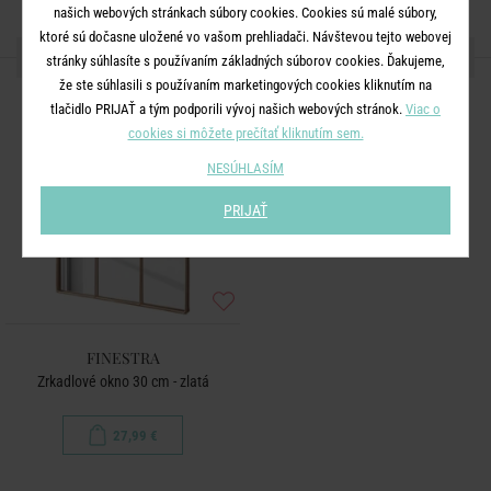
našich webových stránkach súbory cookies. Cookies sú malé súbory,
ktoré sú dočasne uložené vo vašom prehliadači. Návštevou tejto webovej
ĎALŠIE PRODUKTY ZO SÉRIE
stránky súhlasíte s používaním základných súborov cookies. Ďakujeme,
že ste súhlasili s používaním marketingových cookies kliknutím na
tlačidlo PRIJAŤ a tým podporili vývoj našich webových stránok.
Viac o
cookies si môžete prečítať kliknutím sem.
NESÚHLASÍM
PRIJAŤ
FINESTRA
Zrkadlové okno 30 cm - zlatá
27,99 €