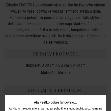
Zrkadlo FINESTRA vo vzhľade okna so zlatým kovovým rámom
vykúzli vo vašej obývačke veľa príjemného svetla a dodá
komode či príborníku punc žiarnej elegancie. Táto štýlová
dekorácia efektne doplní aj interiér napríklad v spálni alebo
predsieni, v kombinácii s trendy vázou, lampášmi a ďalšími
dekoráciami dovediete svoje zátišie k dokonalosti. K dostaniu v
ďalšej veľkosti.
DETAILY PRODUKTU
Rozmery:
D 30 cm x Š 2 cm x V 40 cm
Materiál:
sklo, kov
ZDIEĽAJTE S PRIATEĽMI
Aby všetko dobre fungovalo...
Aby bolo nakupovanie u nás naozaj pohodlné a jednoduché, používame na