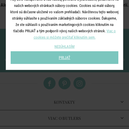
Ale nezúfajte, pripravili sme pre vás rozcestník najbližších kategórií.
našich webových stránkach súbory cookies. Cookies sú malé súbory,
ktoré sú dočasne uložené vo vašom prehliadači. Návštevou tejto webovej
stránky súhlasíte s používaním základných súborov cookies. Ďakujeme,
že ste súhlasili s používaním marketingových cookies kliknutím na
tlačidlo PRIJAŤ a tým podporili vývoj našich webových stránok.
Viac o
Nenechajte si ujsť novinky!
cookies si môžete prečítať kliknutím sem.
NESÚHLASÍM
PRIJAŤ
vložením e-mailu súhlasíte
so spracovaním osobných údajov
pre zasielanie nášho
newsletteru
KONTAKTY
VIAC O BUTLERS