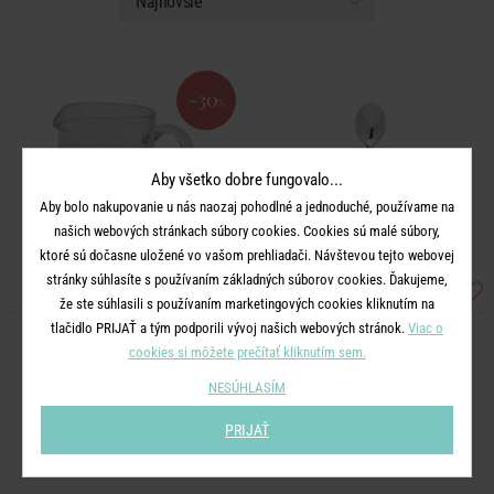
-30
%
Aby všetko dobre fungovalo...
Aby bolo nakupovanie u nás naozaj pohodlné a jednoduché, používame na
našich webových stránkach súbory cookies. Cookies sú malé súbory,
ktoré sú dočasne uložené vo vašom prehliadači. Návštevou tejto webovej
stránky súhlasíte s používaním základných súborov cookies. Ďakujeme,
že ste súhlasili s používaním marketingových cookies kliknutím na
tlačidlo PRIJAŤ a tým podporili vývoj našich webových stránok.
Viac o
LIMO
LIMO
cookies si môžete prečítať kliknutím sem.
Džbán citróny a pomaranče 1 l
Lyžička longdrink
NESÚHLASÍM
27,99 €
3,99 €
PRIJAŤ
19,59 €