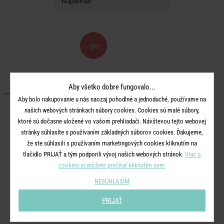
-30
%
Aby všetko dobre fungovalo...
Aby bolo nakupovanie u nás naozaj pohodlné a jednoduché, používame na
našich webových stránkach súbory cookies. Cookies sú malé súbory,
ktoré sú dočasne uložené vo vašom prehliadači. Návštevou tejto webovej
stránky súhlasíte s používaním základných súborov cookies. Ďakujeme,
že ste súhlasili s používaním marketingových cookies kliknutím na
tlačidlo PRIJAŤ a tým podporili vývoj našich webových stránok.
Viac o
80 LIGHTS
cookies si môžete prečítať kliknutím sem.
LED Svetelná reťaz vonkajši 80
svetiel
NESÚHLASÍM
PRIJAŤ
13,99 €
9,79 €