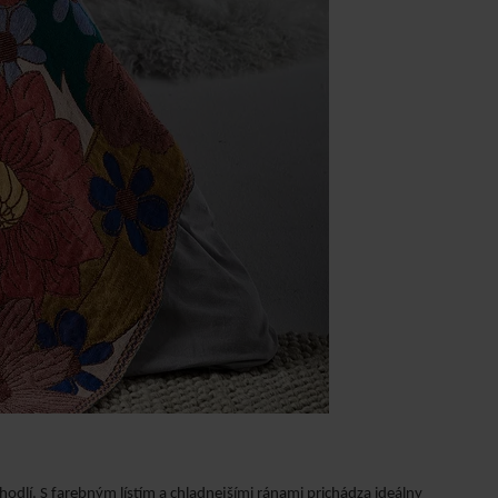
ohodlí. S farebným lístím a chladnejšími ránami prichádza ideálny