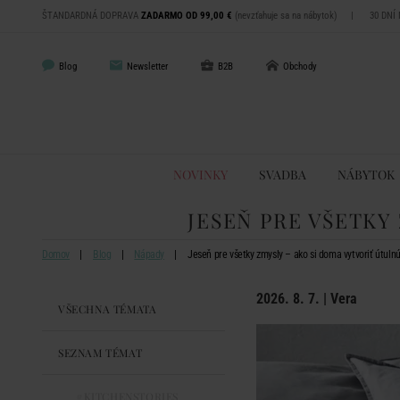
ŠTANDARDNÁ DOPRAVA
ZADARMO OD 99,00 €
(nevzťahuje sa na nábytok)
|
30 DNÍ
Blog
Newsletter
B2B
Obchody
NOVINKY
SVADBA
NÁBYTOK
JESEŇ PRE VŠETKY
Domov
Blog
Nápady
Jeseň pre všetky zmysly – ako si doma vytvoriť útuln
2026. 8. 7. | Vera
VŠECHNA TÉMATA
SEZNAM TÉMAT
#KITCHENSTORIES