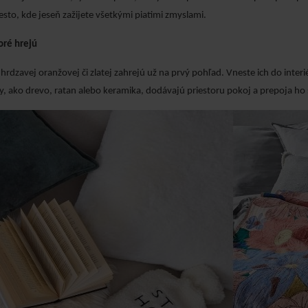
to, kde jeseň zažijete všetkými piatimi zmyslami.
toré hrejú
hrdzavej oranžovej či zlatej zahrejú už na prvý pohľad. Vneste ich do int
y, ako drevo, ratan alebo keramika, dodávajú priestoru pokoj a prepoja ho 