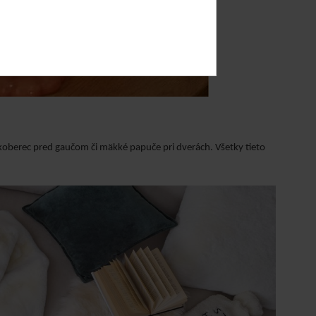
ý koberec pred gaučom či mäkké papuče pri dverách. Všetky tieto