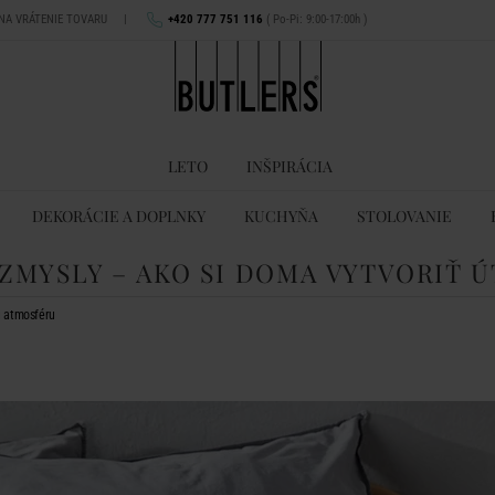
 NA VRÁTENIE TOVARU
|
+420 777 751 116
( Po-Pi: 9:00-17:00h )
LETO
INŠPIRÁCIA
DEKORÁCIE A DOPLNKY
KUCHYŇA
STOLOVANIE
 ZMYSLY – AKO SI DOMA VYTVORIŤ
ú atmosféru