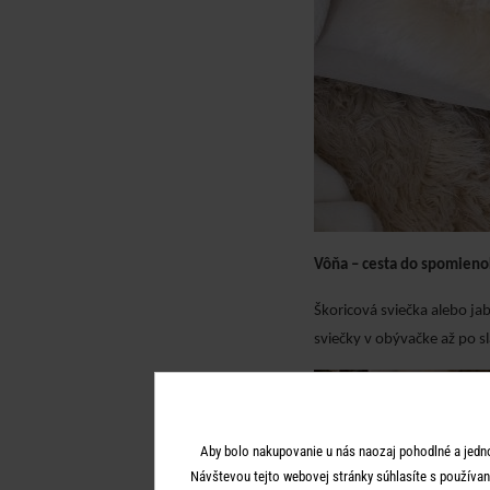
Vôňa – cesta do spomieno
Škoricová sviečka alebo ja
sviečky v obývačke až po 
Aby bolo nakupovanie u nás naozaj pohodlné a jedn
Návštevou tejto webovej stránky súhlasíte s používan