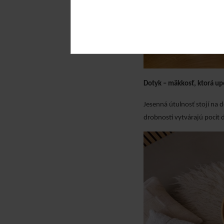
Dotyk – mäkkosť, ktorá up
Jesenná útulnosť stojí na 
drobnosti vytvárajú pocit 