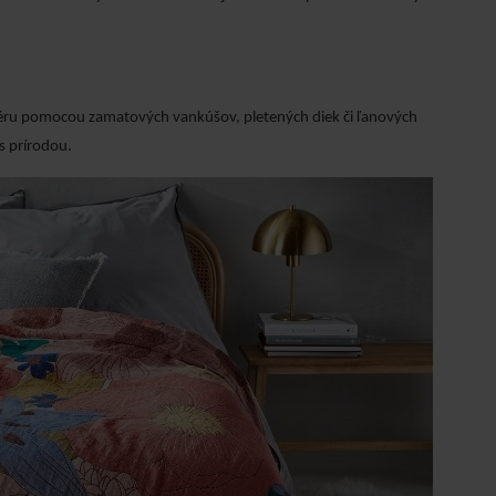
eriéru pomocou zamatových vankúšov, pletených diek či ľanových
s prírodou.