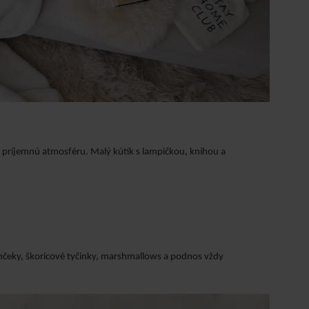
ia príjemnú atmosféru. Malý kútik s lampičkou, knihou a
hrnčeky, škoricové tyčinky, marshmallows a podnos vždy