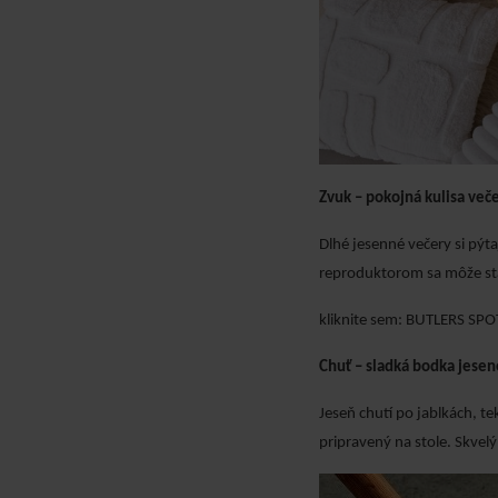
Zvuk – pokojná kulisa več
Dlhé jesenné večery si pýt
reproduktorom sa môže st
kliknite sem:
BUTLERS SPOT
Chuť – sladká bodka jesen
Jeseň chutí po jablkách, t
pripravený na stole. Skvelý