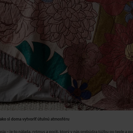
 ako si doma vytvoriť útulnú atmosféru
sia – je to nálada, rytmus a pocit, ktorý v nás prebúdza túžbu po teple a p