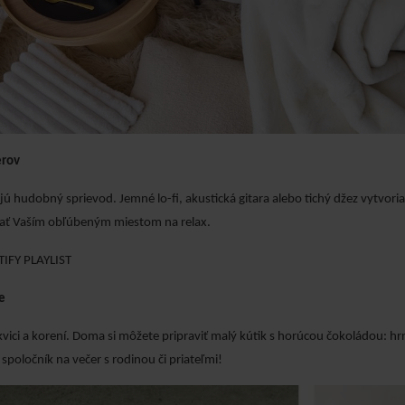
erov
ajú hudobný sprievod. Jemné lo-fi, akustická gitara alebo tichý džez vytvor
ať Vaším obľúbeným miestom na relax.
IFY PLAYLIST
e
ekvici a korení. Doma si môžete pripraviť malý kútik s horúcou čokoládou: 
 spoločník na večer s rodinou či priateľmi!