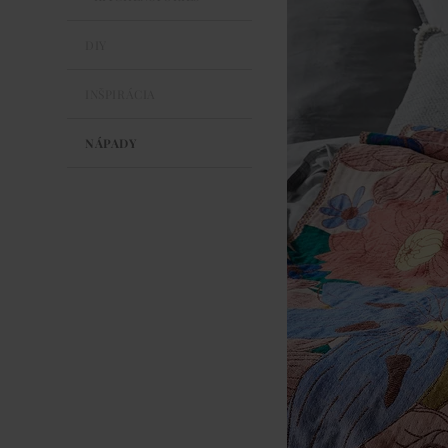
DIY
INŠPIRÁCIA
NÁPADY