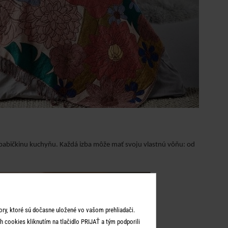
o babičkinu kuchyňu. Každá izba môže mať svoju vlastnú vôňu: od
ry, ktoré sú dočasne uložené vo vašom prehliadači.
 cookies kliknutím na tlačidlo PRIJAŤ a tým podporili