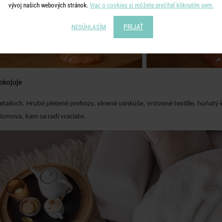
vývoj našich webových stránok.
Viac o cookies si môžete prečítať kliknutím sem.
PRIJAŤ
NESÚHLASÍM
okojuje
detailoch. Hrubé pletené prehozy, vlnené vankúše, vrstvené textílie, huňat
domova, kam sa radi vraciate.