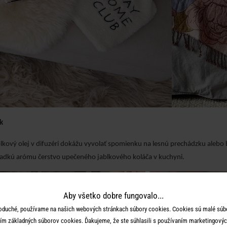
k
blkový olej v difuzéri dokážu vyvolať spomienku na lesnú prechádzku aleb
sladkú arómu čerstvo upečeného jablkového koláča v kuchyni.
Aby všetko dobre fungovalo...
oduché, používame na našich webových stránkach súbory cookies. Cookies sú malé súbo
ím základných súborov cookies. Ďakujeme, že ste súhlasili s používaním marketingových