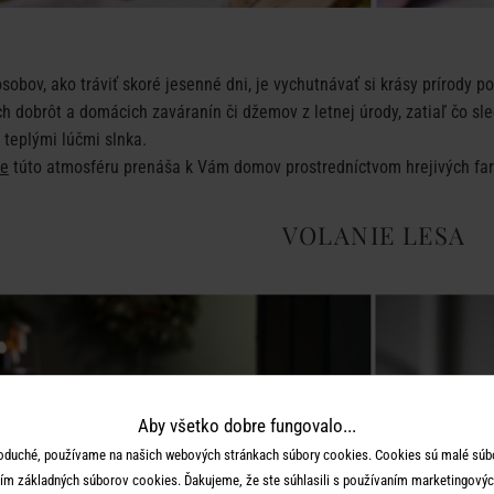
sobov, ako tráviť skoré jesenné dni, je vychutnávať si krásy prírody 
h dobrôt a domácich zaváranín či džemov z letnej úrody, zatiaľ čo 
teplými lúčmi slnka.
ve
túto atmosféru prenáša k Vám domov prostredníctvom hrejivých far
VOLANIE LESA
Aby všetko dobre fungovalo...
oduché, používame na našich webových stránkach súbory cookies. Cookies sú malé súbo
ím základných súborov cookies. Ďakujeme, že ste súhlasili s používaním marketingových