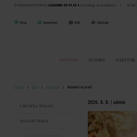
ŠTANDARDNÁ DOPRAVA
ZADARMO OD 99,00 €
(nevzťahuje sa na nábytok)
|
30 DNÍ
Blog
Newsletter
B2B
Obchody
NOVINKY
SVADBA
NÁBYTOK
Domov
Blog
Inšpirácia
Naladení na jeseň
2026. 8. 8. | admin
VŠECHNA TÉMATA
SEZNAM TÉMAT
#KITCHENSTORIES