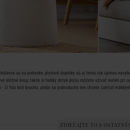
chúlenie sa na pohovke, plyšové doplnky sú aj tento rok úplnou nevy
vé úložné boxy, takže si hebký dotyk plyšu môžete užívať nielen pri 
 - či Vás bolí brucho, alebo sa jednoducho len chcete zahriať mäkký
ZDIEĽAJTE TO S OSTATNÝ