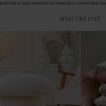
bklopili, keď sa doma zachumláte do mäkkej deky a necháte okolo seba
MÄKUČKÝ PLYŠ