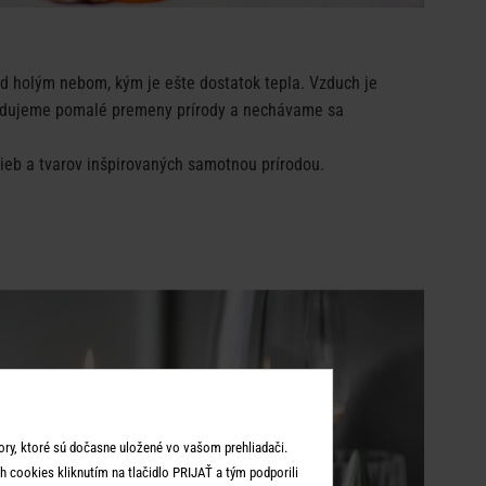
pod holým nebom, kým je ešte dostatok tepla. Vzduch je
sledujeme pomalé premeny prírody a nechávame sa
ieb a tvarov inšpirovaných samotnou prírodou.
ry, ktoré sú dočasne uložené vo vašom prehliadači.
 cookies kliknutím na tlačidlo PRIJAŤ a tým podporili