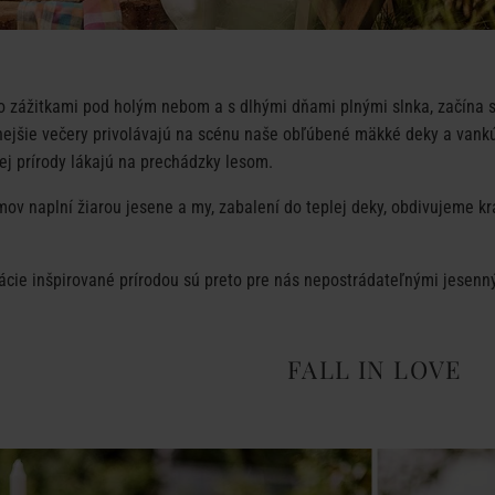
o zážitkami pod holým nebom a s dlhými dňami plnými slnka, začína sa 
dnejšie večery privolávajú na scénu naše obľúbené mäkké deky a vankú
ej prírody lákajú na prechádzky lesom.
mov naplní žiarou jesene a my, zabalení do teplej deky, obdivujeme kr
ácie inšpirované prírodou sú preto pre nás nepostrádateľnými jesenn
FALL IN LOVE