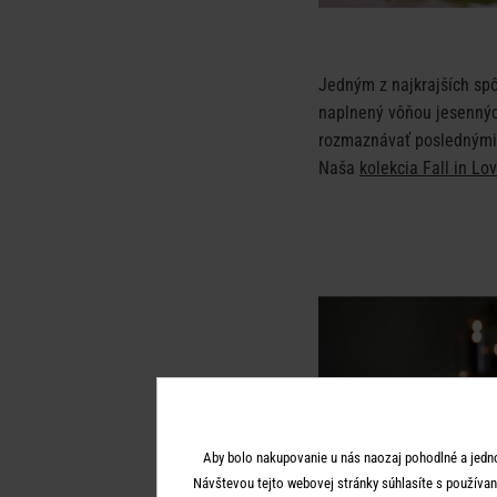
Jedným z najkrajších spô
naplnený vôňou jesennýc
rozmaznávať poslednými 
Naša
kolekcia Fall in Lo
Aby bolo nakupovanie u nás naozaj pohodlné a jedn
Návštevou tejto webovej stránky súhlasíte s používan