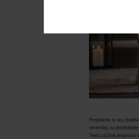
Predstavte si les, chodn
veveričky, na prechádzke
Tento zážitok inšpiroval