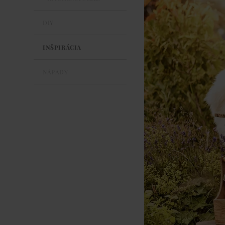
DIY
INŠPIRÁCIA
NÁPADY