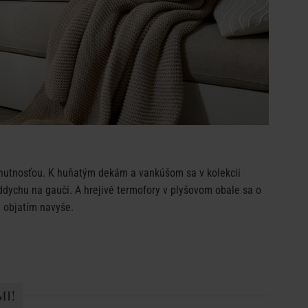
hnutnosťou. K huňatým dekám a vankúšom sa v kolekcii
oddychu na gauči. A hrejivé termofory v plyšovom obale sa o
m objatím navyše.
MI!