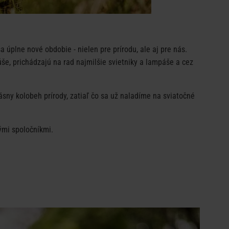
úplne nové obdobie - nielen pre prírodu, ale aj pre nás.
še, prichádzajú na rad najmilšie svietniky a lampáše a cez
ásny kolobeh prírody, zatiaľ čo sa už naladíme na sviatočné
ými spoločníkmi.