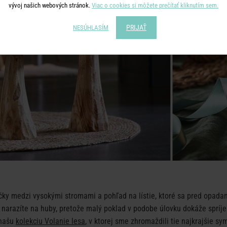
vývoj našich webových stránok.
Viac o cookies si môžete prečítať kliknutím sem.
PRIJAŤ
NESÚHLASÍM
íčky medzi vysokými stromami a pohľad na lístie, ktoré sa pred opada
 narazíte na huby, pretože malý poklad v podobe úlovku dokáže spríj
 našu
kolekciu Volanie lesa
, v ktorej sme zhromaždili tie najkrajšie sy