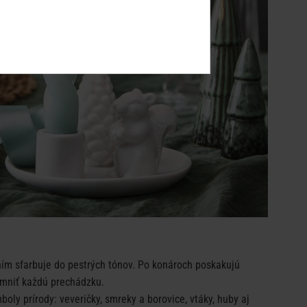
ním sfarbuje do pestrých tónov. Po konároch poskakujú
emniť každú prechádzku.
mboly prírody: veveričky, smreky a borovice, vtáky, huby aj