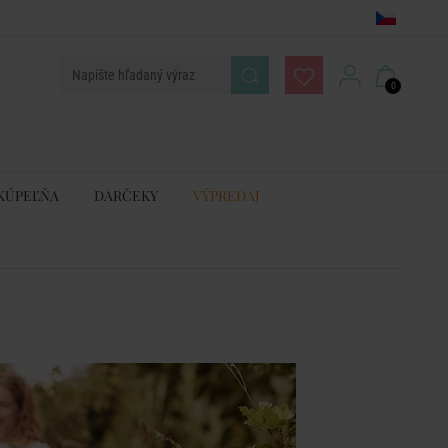
0
KÚPEĽŇA
DARČEKY
VÝPREDAJ