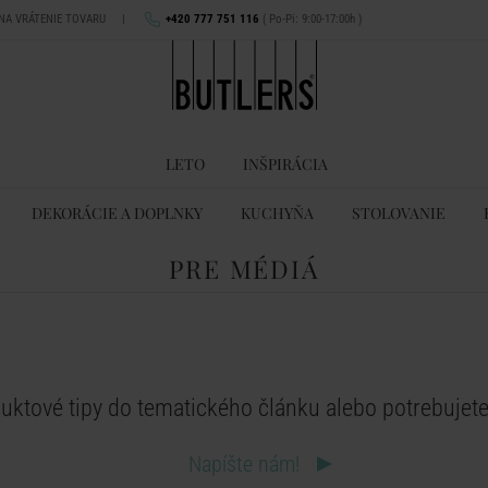
 NA VRÁTENIE TOVARU
|
+420 777 751 116
( Po-Pi: 9:00-17:00h )
LETO
INŠPIRÁCIA
DEKORÁCIE A DOPLNKY
KUCHYŇA
STOLOVANIE
PRE MÉDIÁ
ktové tipy do tematického článku alebo potrebujete f
Napíšte nám!