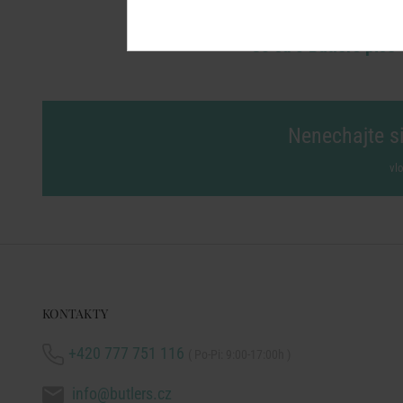
Čo sa o Butlers píše
Nenechajte si
vl
KONTAKTY
+420 777 751 116
( Po-Pi: 9:00-17:00h )
info@butlers.cz