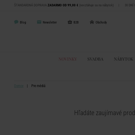
ŠTANDARDNÁ DOPRAVA
ZADARMO OD 99,00 €
(nevzťahuje sa na nábytok)
|
30 DNÍ
Blog
Newsletter
B2B
Obchody
NOVINKY
SVADBA
NÁBYTOK
Domov
Pre médiá
Hľadáte zaujímavé produ