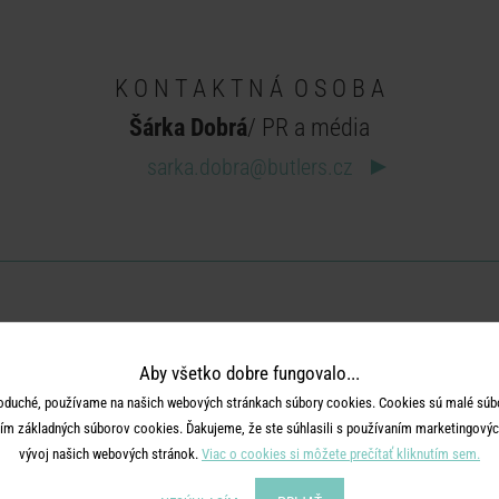
K O N T A K T N Á O S O B A
Šárka Dobrá
/ PR a média
sarka.dobra
@
butlers.cz
Aby všetko dobre fungovalo...
oduché, používame na našich webových stránkach súbory cookies. Cookies sú malé súbo
ím základných súborov cookies. Ďakujeme, že ste súhlasili s používaním marketingových
vývoj našich webových stránok.
Viac o cookies si môžete prečítať kliknutím sem.