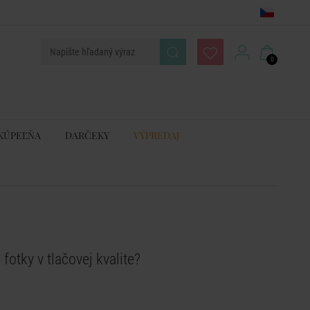
0
KÚPEĽŇA
DARČEKY
VÝPREDAJ
otky v tlačovej kvalite?