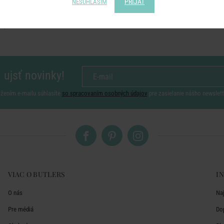
PRIJAŤ
NESÚHLASÍM
 ujsť novinky!
ožením e-mailu súhlasíte
so spracovaním osobných údajov
pre zasielanie nášho newslett
VIAC O BUTLERS
I
O nás
Na
Pre médiá
Do