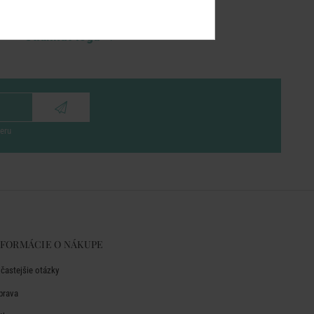
Logá k stiahnutiu
Stiahnuť logá
eru
NFORMÁCIE O NÁKUPE
jčastejšie otázky
prava