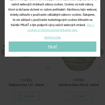
našich webových stránkach súbory cookies. Cookies sú malé súbory,
ktoré sú dočasne uložené vo vašom prehliadači. Návštevou tejto webovej
ĎALŠIE PRODUKTY ZO SÉRIE
stránky súhlasíte s používaním základných súborov cookies. Ďakujeme,
že ste súhlasili s používaním marketingových cookies kliknutím na
tlačidlo PRIJAŤ a tým podporili vývoj našich webových stránok.
Viac o
cookies si môžete prečítať kliknutím sem.
NESÚHLASÍM
PRIJAŤ
TAVIRA
TAVIRA
Šalátová misa 1,9 l - zelená
Hrnček na kávu 250 ml - zelená
31,99 €
7,99 €