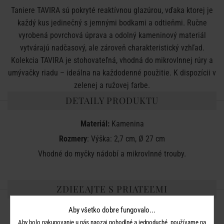
Taniere TAVIRA sú pokryté reaktívnou glazúrou, vďaka ktorej je
každý kus jedinečný s jemnými bodkami a odtieňmi. Ručne
vyrobená povrchová úprava a odolný kameninový materiál
vytvárajú nadčasový, ale zároveň charakteristický vzhľad.
Kolekcia TAVIRA je stohovateľná, vhodná do mikrovlnnej rúry a
umývačky riadu – ideálna na každodenné použitie. K dispozícii v
zelenej a ružovej farbe.
DETAILY PRODUKTU
Materiál:
Kamenina
Rozmery
: Výška: 2,7 cm, Ø 27 cm
Vhodné do myčky nádobí a mikrovlnné trouby.
ZDIEĽAJTE S PRIATEĽMI
Aby všetko dobre fungovalo...
Aby bolo nakupovanie u nás naozaj pohodlné a jednoduché, používame na