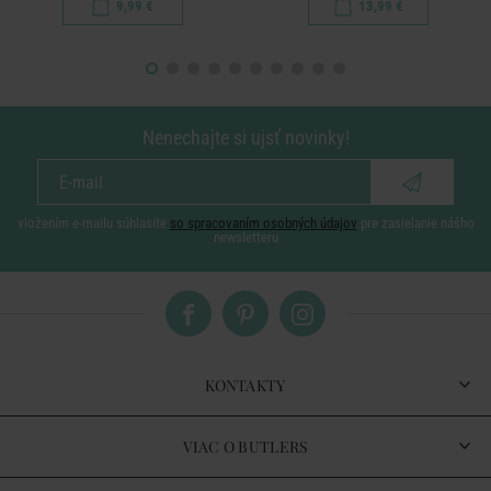
9,99 €
13,99 €
Nenechajte si ujsť novinky!
vložením e-mailu súhlasíte
so spracovaním osobných údajov
pre zasielanie nášho
newsletteru
KONTAKTY
VIAC O BUTLERS