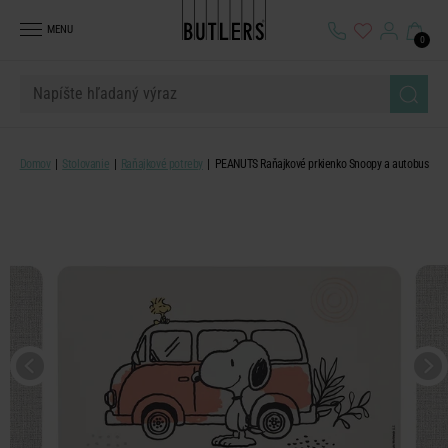
MENU
0
Domov
Stolovanie
Raňajkové potreby
PEANUTS Raňajkové prkienko Snoopy a autobus