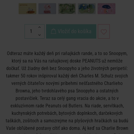
Vložiť do košíka
Odteraz máte každý deň pri raňajkách rande, a to so Snoopym,
ktorý sa na Vás na raňajkovej doske PEANUTS už nemôže
dočkať. Už žiadny deň bez Snoopyho a jeho životných peripetií:
takmer 50 rokov inšpiroval každý deň Charles M. Schulz svojich
verných čitateľov novými príbehmi nešťastného Charlieho
Browna, jeho tvrdohlavého psa Snoopyho a ostatných
postavičiek. Teraz sa celý gang vracia do akcie, a to v
exkluzívnom rade Peanuts od Butlers. Na riade, servítkach,
kuchynských potrebách, bytových doplnkoch, darčekových
taškách, zošitoch a samozrejme na plyšových hračkách sa budú
Vaše obľúbené postavy cítiť ako doma. Aj keď sa Charlie Brown