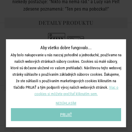
niekedy posťažuje: "Nikto ma nemá rád." a Lucy van Pelt
zdesene poznamená: "Ten pes ma pobozkal!"
DETAILY PRODUKTU
Aby všetko dobre fungovalo...
Aby bolo nakupovanie u nás naozaj pohodlné a jednoduché, používame na
Rozmery:
D 23,3 x Š 14,3 x V 0,2 cm
našich webových stránkach súbory cookies. Cookies sú malé súbory,
Materiál:
melaminový laminát
ktoré sú dočasne uložené vo vašom prehliadači. Návštevou tejto webovej
stránky súhlasíte s používaním základných súborov cookies. Ďakujeme,
že ste súhlasili s používaním marketingových cookies kliknutím na
ZDIEĽAJTE S PRIATEĽMI
tlačidlo PRIJAŤ a tým podporili vývoj našich webových stránok.
Viac o
cookies si môžete prečítať kliknutím sem.
NESÚHLASÍM
PRIJAŤ
ĎALŠIE PRODUKTY ZO SÉRIE