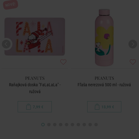
NOVÉ!
PEANUTS
PEANUTS
Raňajková doska "FaLaLaLa" -
Fľaša nerezová 500 ml - ružová
ružová
7,99 €
13,99 €