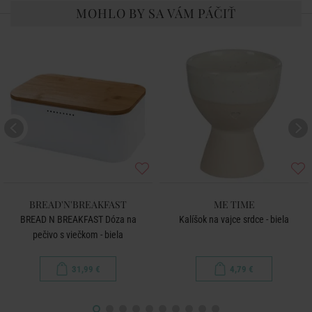
MOHLO BY SA VÁM PÁČIŤ
BREAD'N'BREAKFAST
ME TIME
BREAD N BREAKFAST Dóza na
Kalíšok na vajce srdce - biela
pečivo s viečkom - biela
31,99 €
4,79 €