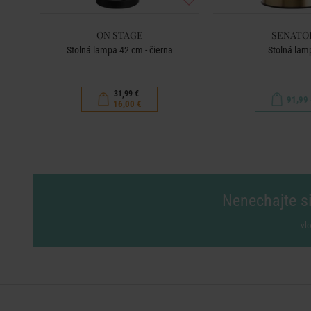
ON STAGE
SENATO
á
Stolná lampa 42 cm - čierna
Stolná lam
31,99 €
91,99 
16,00 €
Nenechajte si
vl