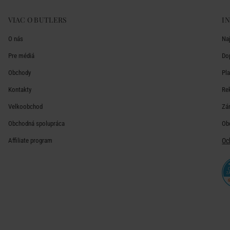
VIAC O BUTLERS
I
O nás
Na
Pre médiá
Do
Obchody
Pl
Kontakty
Re
Velkoobchod
Zá
Obchodná spolupráca
Ob
Affiliate program
Oc