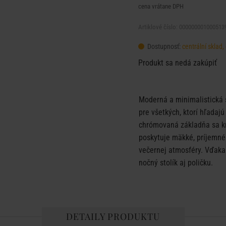
cena vrátane DPH
Artiklové číslo: 000000001000513
Dostupnosť:
centrální sklad
Produkt sa nedá zakúpiť
Moderná a minimalistická
pre všetkých, ktorí hľadaj
chrómovaná základňa sa kr
poskytuje mäkké, príjemné 
večernej atmosféry. Vďaka
nočný stolík aj poličku.
DETAILY PRODUKTU