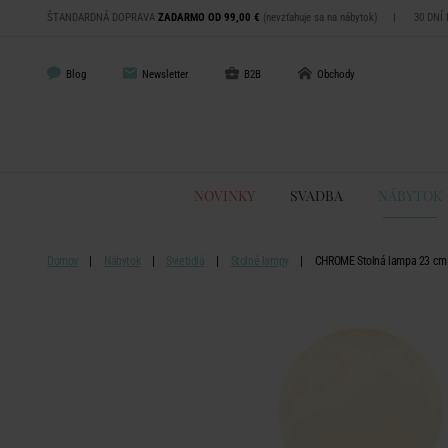
ŠTANDARDNÁ DOPRAVA
ZADARMO OD 99,00 €
(nevzťahuje sa na nábytok)
|
30 DNÍ
Blog
Newsletter
B2B
Obchody
NOVINKY
SVADBA
NÁBYTOK
Domov
Nábytok
Svietidlá
Stolné lampy
CHROME Stolná lampa 23 cm -