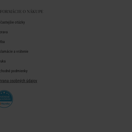
NFORMÁCIE O NÁKUPE
jčastejšie otázky
prava
atba
klamácie a vrátenie
ruka
chodné podmienky
hrana osobných údajov