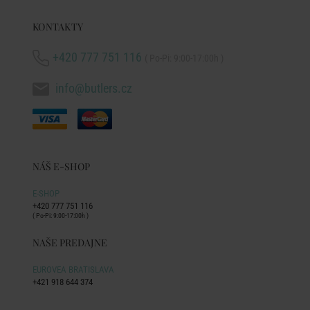
KONTAKTY
+420 777 751 116
( Po-Pi: 9:00-17:00h )
info@butlers.cz
NÁŠ E-SHOP
E-SHOP
+420 777 751 116
( Po-Pi: 9:00-17:00h )
NAŠE PREDAJNE
EUROVEA BRATISLAVA
+421 918 644 374