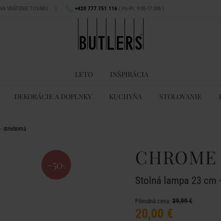
 NA VRÁTENIE TOVARU
|
+420 777 751 116
( Po-Pi: 9:00-17:00h )
LETO
INŠPIRÁCIA
DEKORÁCIE A DOPLNKY
KUCHYŇA
STOLOVANIE
 strieborná
CHROME
-50
%
Stolná lampa 23 cm -
39,99 €
Pôvodná cena:
20,00 €