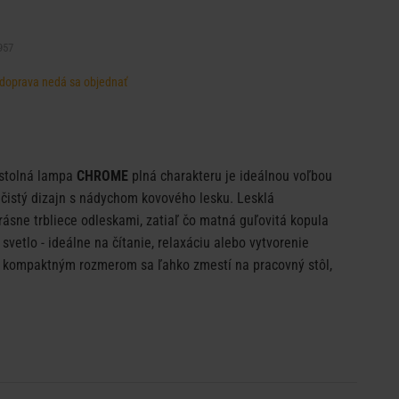
957
, doprava nedá sa objednať
 stolná lampa
CHROME
plná charakteru je ideálnou voľbou
ú čistý dizajn s nádychom kovového lesku. Lesklá
ásne trbliece odleskami, zatiaľ čo matná guľovitá kopula
svetlo - ideálne na čítanie, relaxáciu alebo vytvorenie
 kompaktným rozmerom sa ľahko zmestí na pracovný stôl,