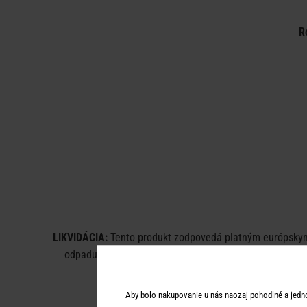
R
LIKVIDÁCIA:
Tento produkt zodpovedá platným európskym n
odpadu) nie je možné výrobok zlikvidovať v bežnom do
Aby bolo nakupovanie u nás naozaj pohodlné a jedn