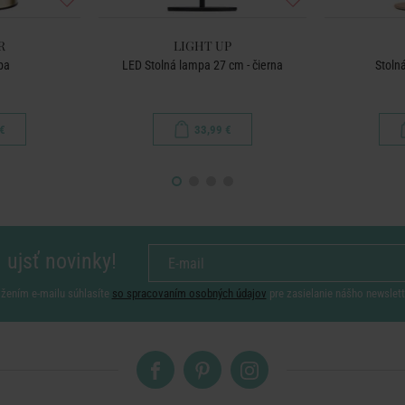
R
LIGHT UP
pa
LED Stolná lampa 27 cm - čierna
Stolná
€
33,99 €
 ujsť novinky!
ožením e-mailu súhlasíte
so spracovaním osobných údajov
pre zasielanie nášho newslett