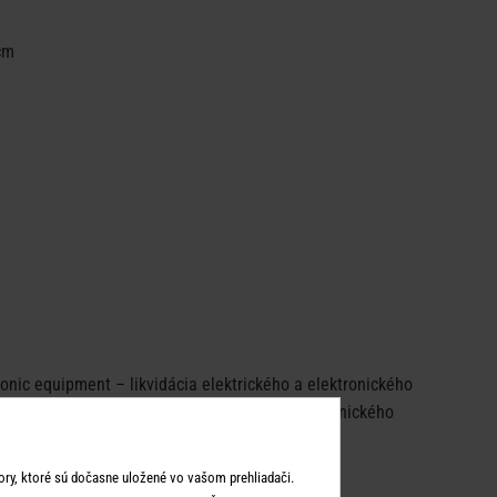
cm
c equipment – ​​likvidácia elektrického a elektronického
 určených na likvidáciu elektrického a elektronického
ry, ktoré sú dočasne uložené vo vašom prehliadači.