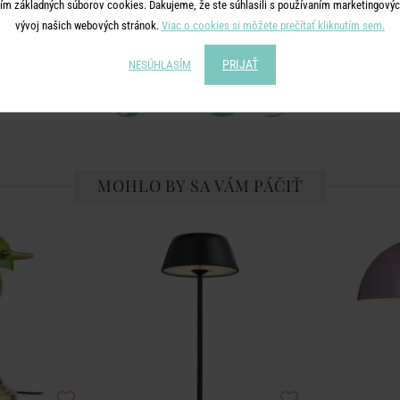
ím základných súborov cookies. Ďakujeme, že ste súhlasili s používaním marketingových
vývoj našich webových stránok.
Viac o cookies si môžete prečítať kliknutím sem.
ZDIEĽAJTE S PRIATEĽMI
PRIJAŤ
NESÚHLASÍM
MOHLO BY SA VÁM PÁČIŤ