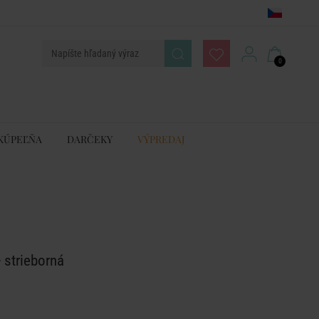
0
KÚPEĽŇA
DARČEKY
VÝPREDAJ
 strieborná