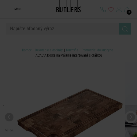
MENU
0
Domov
Dekorácie a doplnky
Kuchyňa
Pomocníci do kuchyne
ACACIA Doska na krájanie intarzovaná s drážkou