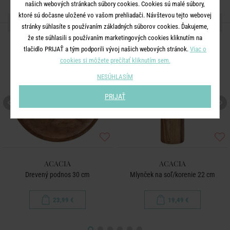
našich webových stránkach súbory cookies. Cookies sú malé súbory,
ktoré sú dočasne uložené vo vašom prehliadači. Návštevou tejto webovej
ĎALŠIE PRODUKTY ZO SÉRIE
stránky súhlasíte s používaním základných súborov cookies. Ďakujeme,
že ste súhlasili s používaním marketingových cookies kliknutím na
tlačidlo PRIJAŤ a tým podporili vývoj našich webových stránok.
Viac o
cookies si môžete prečítať kliknutím sem.
NESÚHLASÍM
PRIJAŤ
ACACIA
ACACIA
Drevený podnos 30 cm
Mlynček na soľ/korenie 22 cm
23,99 €
19,49 €