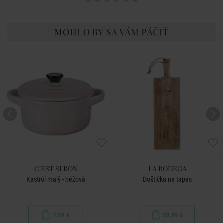
MOHLO BY SA VÁM PÁČIŤ
C'EST SI BON
LA BODEGA
Kastról malý - béžová
Doštička na tapas
7,99 €
39,99 €