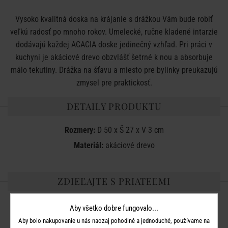
Vysoko kvalitná doska na krájanie s drážkou Vám bude robiť
veľkú radosť po mnoho rokov. Umelecké, ručne kladené intarzie
dodávajú každej ACACIA doske jedinečný vzhľad. Pri práci v
kuchyni je akáciové drevo obzvlášť šetrné k nou a absorbuje
málo tekutiny. Drážka na šťavu a miesto pre bylinky preukazujú
zmysel pre praktickosť.
DETAILY PRODUKTU
Rozmery:
D 50 x Š 27 x V 3 cm
Materiál:
akáciové drevo
ZDIEĽAJTE S PRIATEĽMI
Aby všetko dobre fungovalo...
Aby bolo nakupovanie u nás naozaj pohodlné a jednoduché, používame na