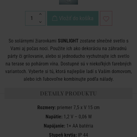
Vložiť do košíka
So solárnymi žiarovkami
SUNLIGHT
zostane slnečné svetlo s
Vami aj počas noci. Použite ich ako dekoráciu na záhradnú
párty či grilovanie, alebo si jednoducho vychutnajte ich svetlo
na terase so pohárom vína. Dostupné sú v niekoľkých farebných
variantoch. Vyberte si tú, ktorá najlepšie ladí s Vašim domovom,
alebo ich ľubovoľne kombinujte podľa nálady.
DETAILY PRODUKTU
Rozmery:
priemer 7,5 x V 15 cm
Napätie:
1,2 V – 0,06 W
Napájanie:
1× AA batéria
Stupeň krytia:
IP 44