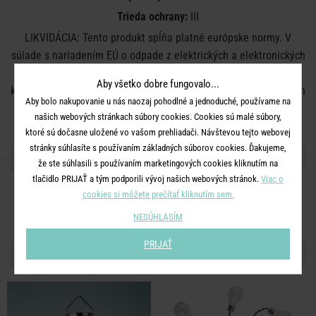
Trieda ochrany:
III
LIKVIDÁCIA: Tento produkt spĺňa platné európske normy. V
súlade s nariadením EÚ o odpade z elektrických a elektronických
zariadení (WEEE) nie je možné výrobok likvidovať v bežnom
Aby všetko dobre fungovalo...
komunálnom odpade. Recyklujte zariadenie v miestach určených
Aby bolo nakupovanie u nás naozaj pohodlné a jednoduché, používame na
na zber elektroodpadu.
našich webových stránkach súbory cookies. Cookies sú malé súbory,
ktoré sú dočasne uložené vo vašom prehliadači. Návštevou tejto webovej
stránky súhlasíte s používaním základných súborov cookies. Ďakujeme,
ZDIEĽAJTE S PRIATEĽMI
že ste súhlasili s používaním marketingových cookies kliknutím na
tlačidlo PRIJAŤ a tým podporili vývoj našich webových stránok.
Viac o
cookies si môžete prečítať kliknutím sem.
NESÚHLASÍM
PRIJAŤ
ĎALŠIE PRODUKTY ZO SÉRIE