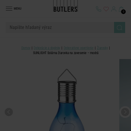
MENU
0
Domov
Dekorácie a doplnky
Dekoratívne osvetlenie
Žiarovky
SUNLIGHT Solárna žiarovka na zavesenie – modrá